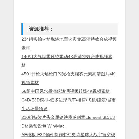
资源推荐：
234组实拍火焰燃烧地面火灾4K高清特效合成视频
素材
140组大气烟雾环绕飘动4K高清特效合成视频素
材
450+开枪火焰枪口闪光枪支烟雾元素高清图片4K
视频素材
56组中国风水墨滴落泼洒视频转场4K视频素材
C4D/E3D模型-低多边形汽车/楼房/飞机/建筑/城市
生活场景预设
210组特效片头金属钢铁质感创意Element 3D/E3
D材质预设包 Win/Mac
AE模板-E3D插件制作梦幻史诗星球大战宇宙穿梭