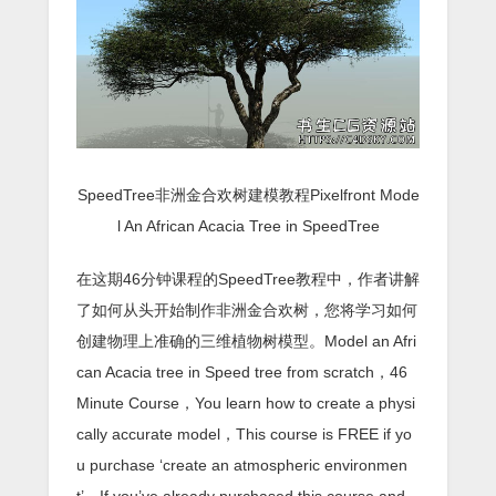
SpeedTree非洲金合欢树建模教程Pixelfront Mode
l An African Acacia Tree in SpeedTree
在这期46分钟课程的SpeedTree教程中，作者讲解
了如何从头开始制作非洲金合欢树，您将学习如何
创建物理上准确的三维植物树模型。Model an Afri
can Acacia tree in Speed tree from scratch，46
Minute Course，You learn how to create a physi
cally accurate model，This course is FREE if yo
u purchase ‘create an atmospheric environmen
t’，If you’ve already purchased this course and