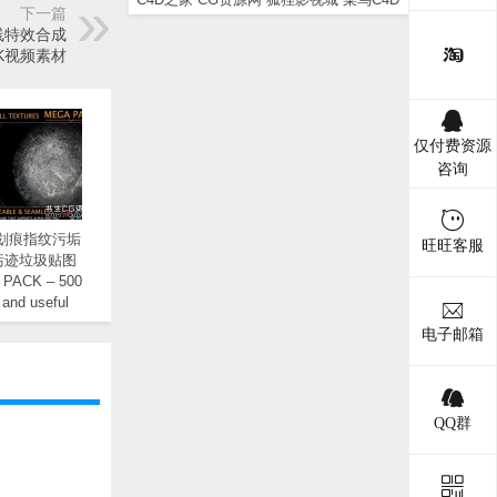
下一篇
线特效合成
K视频素材
仅付费资源
咨询
缝划痕指纹污垢
旺旺客服
污迹垃圾贴图
ACK – 500
 and useful
mperfection
电子邮箱
QQ群