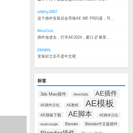
shbfsy2007
这个插件安装后会导致AE ME PR闪退，可...
MissCick
插件放进去，打开AE2024，窗口-扩展里...
jhbhjbhj
安装好之后不是中文呢
标签
AE插件
3ds Max插件
Aescripts
AE模板
AE插件汉化
AE教程
AE脚本
AE模板下载
AE脚本汉化
Blender中文版插件
Blender
AudioJungle
Blender插件