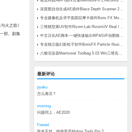
视觉特效Ae/Pr插件合集RevisionFX Effections Plus v25.8 CE Win 含RE:Zup/Twixtor/Flicker/RSMB插件
深度图自动生成AE插件Blace Depth Scanner 2 v2.4.49 Win/Mac，可轻松搞定体积雾/光、景深虚化、伪3D、场景扫描等效果
专业摄像机反求平面跟踪摩卡插件Boris FX Mocha Pro 2026.0.3 CE
《冰与火之歌》
三维模型展UV软件Rizom-Lab RizomUV Real / Virtual Space 2025.0.114 Win
第一部。剧集
中文汉化AE脚本-一键快速输出MP4/GIF动图格式插件AEscripts GifGun v2.2.1 Win/Mac
专业独立版幻影粒子软件BorisFX Particle Illusion Pro 2025.5 v18.5.1 Win
八猴渲染器Marmoset Toolbag 5.03 Win三维实时渲染软件
最新评论
pyaku
怎么激活？
moming
问题同上，AE2020
Freeart
版本不对，链接里是Motion.Tools.Pro.2...