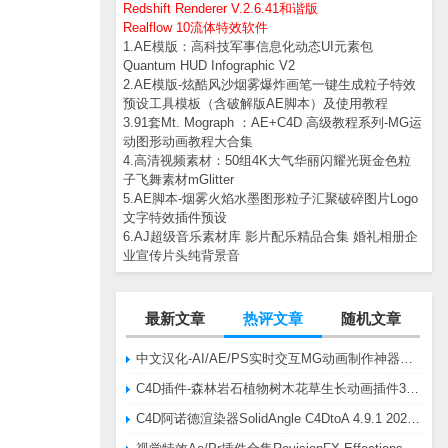
Redshift Renderer V.2.6.41和谐版
Realflow 10流体特效软件
1.AE模版：高科技军事信息化动态UI元素包
Quantum HUD Infographic V2
2.AE模版-炫酷风沙烟雾爆炸画笔一键生成粒子特效
预设工具模板（含破解版AE脚本）及使用教程
3.91套Mt. Mograph ：AE+C4D 高级教程系列-MG运
动图形动画教程大合集
4.高清视频素材：50组4K大气华丽闪耀光斑金色粒
子飞舞素材mGlitter
5.AE脚本-烟雾火焰水墨图形粒子汇聚破碎图片Logo
文字特效插件预设
6.AJ超级音乐素材库 影片配乐精品合集 婚礼相册企
业宣传片头纯背景音
最新文章
热评文章
随机文章
中文汉化-AI/AE/PS实时交互MG动画制作神器AE脚本Battle Axe Overlord v2.6.4 Win/Mac
C4D插件-森林岩石植物树木花草生长动画插件3DQuakers Forester v1.5.7 R20-R2025含扩展包
C4D阿诺德渲染器SolidAngle C4DtoA 4.9.1 2024/2025/2026 Win替换破解版