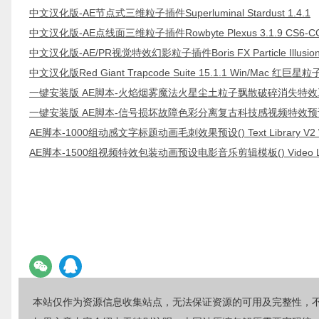
中文汉化版-AE节点式三维粒子插件Superluminal Stardust 1.4.1
中文汉化版-AE点线面三维粒子插件Rowbyte Plexus 3.1.9 CS6-CC 2
中文汉化版-AE/PR视觉特效幻影粒子插件Boris FX Particle Illusion 
中文汉化版Red Giant Trapcode Suite 15.1.1 Win/Mac 红
一键安装版 AE脚本-火焰烟雾魔法火星尘土粒子飘散破碎消失特效
一键安装版 AE脚本-信号损坏故障色彩分离复古科技感视频特效预设包
AE脚本-1000组动感文字标题动画毛刺效果预设() Text Library V2 W
AE脚本-1500组视频特效包装动画预设电影音乐剪辑模板() Video Lib
本站仅作为资源信息收集站点，无法保证资源的可用及完整性，