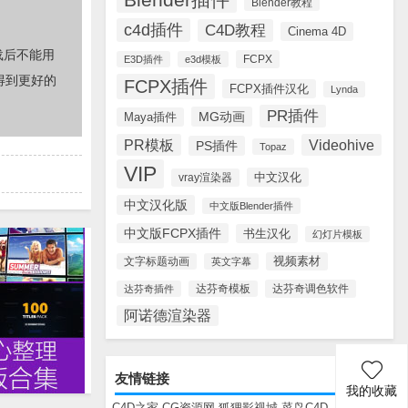
Blender教程
c4d插件
C4D教程
Cinema 4D
载后不能用
FCPX
E3D插件
e3d模板
得到更好的
FCPX插件
FCPX插件汉化
Lynda
PR插件
MG动画
Maya插件
PR模板
Videohive
PS插件
Topaz
VIP
中文汉化
vray渲染器
中文汉化版
中文版Blender插件
中文版FCPX插件
书生汉化
幻灯片模板
视频素材
文字标题动画
英文字幕
达芬奇调色软件
达芬奇插件
达芬奇模板
阿诺德渲染器
友情链接
我的收藏
C4D之家
CG资源网
狐狸影视城
菜鸟C4D