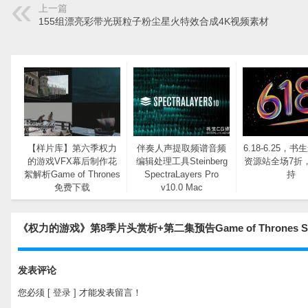
上一篇
155组漂亮彩带光斑粒子粉尘星火特效合成4K视频素材
【样片库】第六季权力
伴奏人声提取频谱音频
6.18-6.25，
的游戏VFX幕后制作花
编辑处理工具Steinberg
资源站全场7折
絮解析Game of Thrones
SpectraLayers Pro
持
免费下载
v10.0 Mac
《权力的游戏》第8季片头赏析+第二集预告Game of Thrones 
发表评论
您必须
[ 登录 ]
才能发表留言！