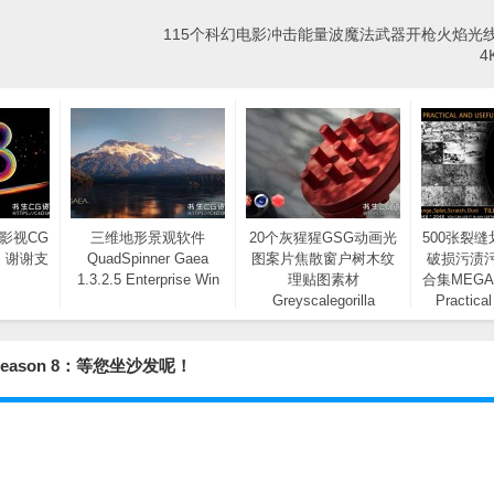
115个科幻电影冲击能量波魔法武器开枪火焰光
4
书生影视CG
三维地形景观软件
20个灰猩猩GSG动画光
500张裂
，谢谢支
QuadSpinner Gaea
图案片焦散窗户树木纹
破损污渍
1.3.2.5 Enterprise Win
理贴图素材
合集MEGA P
Greyscalegorilla
Practical
Animated Gobos Basic
Stencil i
Season 8：等您坐沙发呢！