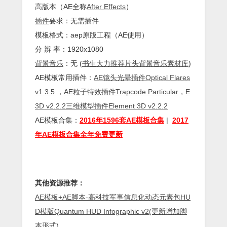
高版本（AE全称
After Effects
）
插件
要求：无需插件
模板格式：aep原版工程（AE使用）
分 辨 率：1920x1080
背景
音乐
：无 (
书生大力推荐片头背景音乐素材库
)
AE模板常用插件：
AE镜头光晕插件Optical Flares
v1.3.5
，
AE粒子特效插件Trapcode Particular
，
E
3D v2.2.2三维模型插件Element 3D v2.2.2
AE模板合集：
2016年1596套AE模板合集
|
2017
年AE模板合集全年免费更新
其他资源推荐：
AE模板+AE脚本-高科技军事信息化动态元素包HU
D模版Quantum HUD Infographic v2(更新增加脚
本形式)