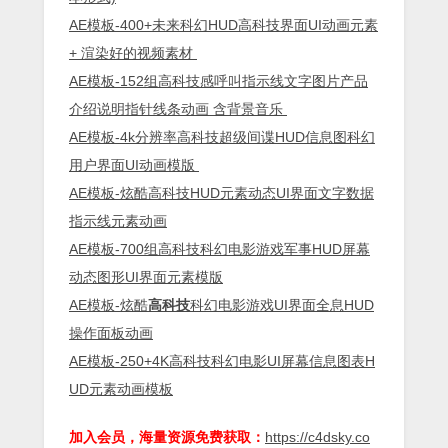
AE模板-400+未来科幻HUD高科技界面UI动画元素
+ 渲染好的视频素材
AE模板-152组高科技感呼叫指示线文字图片产品
介绍说明指针线条动画 含背景音乐
AE模板-4k分辨率高科技超级间谍HUD信息图科幻
用户界面UI动画模版
AE模板-炫酷高科技HUD元素动态UI界面文字数据
指示线元素动画
AE模板-700组高科技科幻电影游戏军事HUD屏幕
动态图形UI界面元素模版
AE模板-炫酷
高科技
科幻电影游戏UI界面全息HUD
操作面板动画
AE模板-250+4K高科技科幻电影UI屏幕信息图表H
UD元素动画模板
加入会员，海量资源免费获取：
https://c4dsky.co