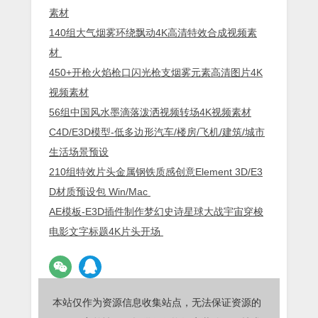
素材
140组大气烟雾环绕飘动4K高清特效合成视频素
材
450+开枪火焰枪口闪光枪支烟雾元素高清图片4K
视频素材
56组中国风水墨滴落泼洒视频转场4K视频素材
C4D/E3D模型-低多边形汽车/楼房/飞机/建筑/城市
生活场景预设
210组特效片头金属钢铁质感创意Element 3D/E3
D材质预设包 Win/Mac
AE模板-E3D插件制作梦幻史诗星球大战宇宙穿梭
电影文字标题4K片头开场
本站仅作为资源信息收集站点，无法保证资源的