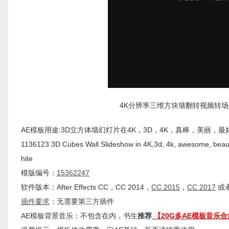
4K分辨率三维方块墙翻转视频转场包装创意广告
AE模板用途:3D立方体墙幻灯片在4K，3D，4K，真棒，美丽，最
1136123 3D Cubes Wall Slideshow in 4K,3d, 4k, awesome, beautiful
hite
模版编号：
15362247
软件版本：
After Effects
CC
，CC 2014，
CC 2015
，
CC 2017
或者
插件
要求
：无需要第三方插件
AE模板背景音乐：不包含在内，书生
推荐
【20G多AE模板音乐合