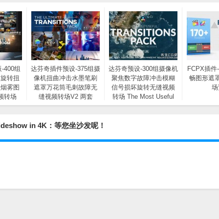
-400组
达芬奇插件预设-375组摄
达芬奇预设-300组摄像机
FCPX插件
焦旋转扭
像机扭曲冲击水墨笔刷
聚焦数字故障冲击模糊
畅图形遮
墨烟雾图
遮罩万花筒毛刺故障无
信号损坏旋转无缝视频
场
频转场
缝视频转场V2 两套
转场 The Most Useful
Transitions Pack for
DaVinci Resolve
deshow in 4K：等您坐沙发呢！