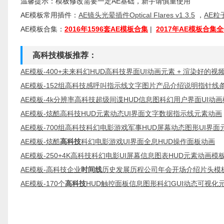
温馨提示：模板修改需要一定AE基础，新手请慎重使用
AE模板常用插件：
AE镜头光晕插件Optical Flares v1.3.5
，
AE粒子
AE模板合集：
2016年1596套AE模板合集
|
2017年AE模板合集
高科技模板推荐：
AE模板-400+未来科幻HUD高科技界面UI动画元素 + 渲染好的视
AE模板-152组高科技感呼叫指示线文字图片产品介绍说明指针线
AE模板-4k分辨率高科技超级间谍HUD信息图科幻用户界面UI动
AE模板-炫酷高科技HUD元素动态UI界面文字数据指示线元素动画
AE模板-700组高科技科幻电影游戏军事HUD屏幕动态图形UI界面
AE模板-炫酷
高科技
科幻电影游戏UI界面全息HUD操作面板动画
AE模板-250+4K高科技科幻电影UI屏幕信息图表HUD元素动画模
AE模板-高科技企业
时间线
历史发展历程公司年会开场介绍片头模
AE模板-170个
高科技
HUD触控面板信息图形科幻GUI动态可视