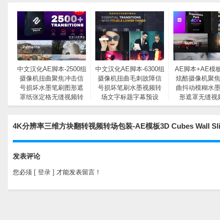
中文汉化AE脚本-2500组
中文汉化AE脚本-6300组
AE脚本+AE模板
摄像机扭曲聚焦冲击信
摄像机扭曲毛刺故障信
炫酷摄像机聚
号损坏水墨笔刷图形遮
号损坏笔刷水墨视频转
曲抖动模糊水
罩纸张定格无缝视频转
场文字标题字幕预设
形遮罩无缝视
场V2
4K分辨率三维方块翻转视频转场包装-AE模板3D Cubes Wall Sli
发表评论
您必须
[ 登录 ]
才能发表留言！