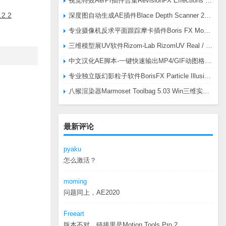
视觉特效Ae/Pr插件合集RevisionFX Effections Plus v25.8 CE Win 含RE:Zup/Twixtor/Flicker/RSMB插件
2.2
深度图自动生成AE插件Blace Depth Scanner 2 v2.4.49 Win/Mac，可轻松搞定体积雾/光、景深虚化、伪3D、场景扫描等效果
专业摄像机反求平面跟踪摩卡插件Boris FX Mocha Pro 2026.0.3 CE
三维模型展UV软件Rizom-Lab RizomUV Real / Virtual Space 2025.0.114 Win
中文汉化AE脚本-一键快速输出MP4/GIF动图格式插件AEscripts GifGun v2.2.1 Win/Mac
专业独立版幻影粒子软件BorisFX Particle Illusion Pro 2025.5 v18.5.1 Win
八猴渲染器Marmoset Toolbag 5.03 Win三维实时渲染软件
最新评论
pyaku
怎么激活？
moming
问题同上，AE2020
Freeart
版本不对，链接里是Motion.Tools.Pro.2...