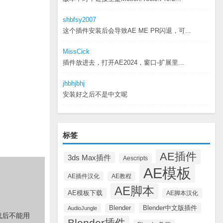
shbfsy2007
这个插件安装后会导致AE ME PR闪退，可...
MissCick
插件放进去，打开AE2024，窗口-扩展里...
jhbhjbhj
安装好之后不是中文呢
标签
AE插件
3ds Max插件
Aescripts
AE模板
AE插件汉化
AE教程
AE脚本
AE模板下载
AE脚本汉化
Blender中文版插件
Blender
AudioJungle
载后不能用
Blender插件