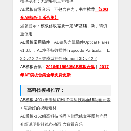
插件
要求
：无需要第三方插件
AE模板背景音乐：不包含在内，书生
推荐
【20G
多AE模板音乐合集】
温馨提示：模板修改需要一定AE基础，新手请慎
重使用
AE模板常用插件：
AE镜头光晕插件Optical Flares
v1.3.5
，
AE粒子特效插件Trapcode Particular
，
E
3D v2.2.2三维模型插件Element 3D v2.2.2
AE模板合集：
2016年1596套AE模板合集
|
2017
年AE模板合集全年免费更新
高科技模板推荐：
AE模板-400+未来科幻HUD高科技界面UI动画元素
+ 渲染好的视频素材
AE模板-152组高科技感呼叫指示线文字图片产品
介绍说明指针线条动画 含背景音乐