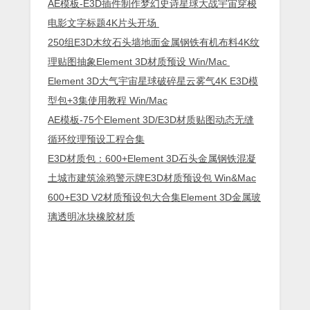
AE模板-E3D插件制作梦幻史诗星球大战宇宙穿梭
电影文字标题4K片头开场
250组E3D木纹石头墙地面金属钢铁有机布料4K纹
理贴图抽象Element 3D材质预设 Win/Mac
Element 3D大气宇宙星球破碎星云雾气4K E3D模
型包+3集使用教程 Win/Mac
AE模板-75个Element 3D/E3D材质贴图动态无缝
循环纹理预设工程合集
E3D材质包：600+Element 3D石头金属钢铁混凝
土城市建筑涂鸦警示牌E3D材质预设包 Win&Mac
600+E3D V2材质预设包大合集Element 3D金属玻
璃透明冰块橡胶材质