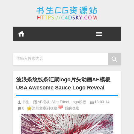
请输入搜索内容
波浪条纹线条汇聚logo片头动画AE模板
USA Awesome Sauce Logo Reveal
书生
AE模板
,
After Effect
,
Logo模板
18-03-14
0
添加文章到收藏
我的收藏