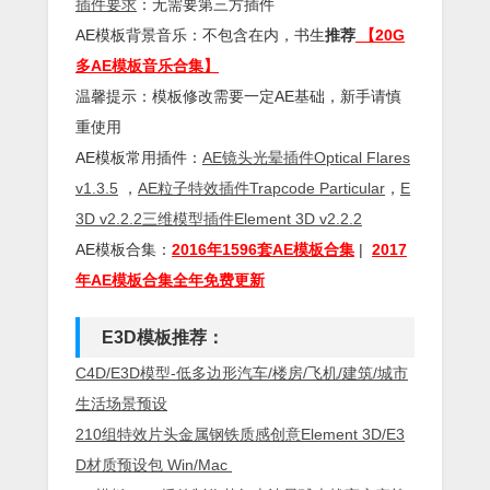
插件
要求
：无需要第三方插件
AE模板背景音乐：不包含在内，书生
推荐
【20G
多AE模板音乐合集】
温馨提示：模板修改需要一定AE基础，新手请慎
重使用
AE模板常用插件：
AE镜头光晕插件Optical Flares
v1.3.5
，
AE粒子特效插件Trapcode Particular
，
E
3D v2.2.2三维模型插件Element 3D v2.2.2
AE模板合集：
2016年1596套AE模板合集
|
2017
年AE模板合集全年免费更新
E
3D模板推荐：
C4D/E3D模型-低多边形汽车/楼房/飞机/建筑/城市
生活场景预设
210组特效片头金属钢铁质感创意Element 3D/E3
D材质预设包 Win/Mac