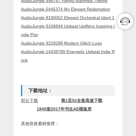
AudioJungle 498747 Playful Marimba Theme
AudioJungle 5445374 My Elegant Redemption
AudioJungle 8100052 Elegant Orchestral Ident 1
AudioJungle 9108844 Upbeat Uplifting Inspiring I
ndie Pop
AudioJungle 9229288 Modern Glitch Logo
AudioJungle 14438780 Energetic Upbeat Indie R
ock
下载地址：
部分下载
第1至52全套高速下载
1840套2017年书生AE模板库
其他音效素材推荐：