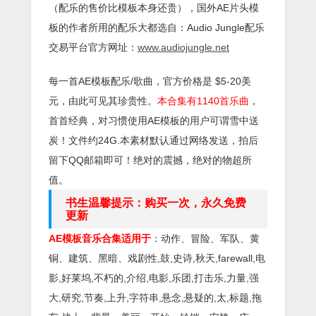
（配乐的售价比模板本身还贵），国外AE片头模
板的作者所用的配乐大都选自：Audio
Jungle配乐
交易平台官方网址：
www.audiojungle.net
每一首AE模板配乐/歌曲，官方价格是
$5-20美
元，由此可见其珍贵性。
本合集有1140首乐曲
，
首首经典，对习惯使用AE模板的用户可谓雪中送
炭！文件约24G.本素材默认通过网络发送，拍后
留下QQ邮箱即可！绝对的震撼，绝对的物超所
值。
书生温馨提示：购买一次，永久免费
更新
AE模板音乐合集适用于
：动作、冒险、军队、黄
铜、建筑、黑暗、戏剧性,鼓,史诗,秋天,farewall,电
影,好莱坞,不朽的,介绍,电影,乐团,打击乐,力量,强
大,研究,节奏,上升,字符串,悬念,悬疑的,太,标题,拖