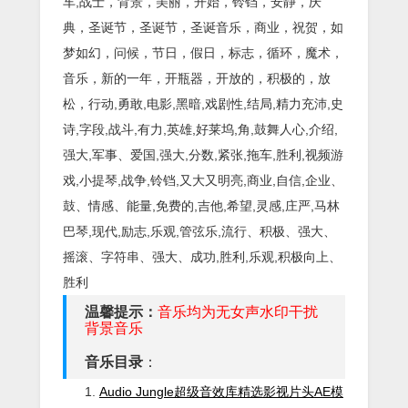
车,战士，背景，美丽，开始，铃铛，安静，庆
典，圣诞节，圣诞节，圣诞音乐，商业，祝贺，如
梦如幻，问候，节日，假日，标志，循环，魔术，
音乐，新的一年，开瓶器，开放的，积极的，放
松，行动,勇敢,电影,黑暗,戏剧性,结局,精力充沛,史
诗,字段,战斗,有力,英雄,好莱坞,角,鼓舞人心,介绍,
强大,军事、爱国,强大,分数,紧张,拖车,胜利,视频游
戏,小提琴,战争,铃铛,又大又明亮,商业,自信,企业、
鼓、情感、能量,免费的,吉他,希望,灵感,庄严,马林
巴琴,现代,励志,乐观,管弦乐,流行、积极、强大、
摇滚、字符串、强大、成功,胜利,乐观,积极向上、
胜利
温馨提示：
音乐均为无女声水印干扰
背景音乐
音乐目录
：
Audio Jungle超级音效库精选影视片头AE模