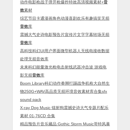
动作电影枪战子弹开枪爆炸特效高清视频素材+
音
效
素材
综艺节目卡通漫画角色动漫喜剧欢乐有趣搞笑无损
音效
库
震撼大气史诗电影预告片宣传片文字字幕转场无损
音效
库
高科技科幻UI用户界面微型机器人无线电接收数据
处理无损音效库
未来科幻能量激光枪电击射线武器冲击波 游戏电
影无损
音效
库
Boom Library科幻动作拳脚打踢战争机枪大自然生
物250G+WAV高品质无损环境音效素材库合集sfx
sound pack
X-ray Dog Music 镭射狗震撼史诗大气专题片配乐
素材 01-76CD 合集
精品预告片音乐藏品:Gothic Storm Music哥特风暴