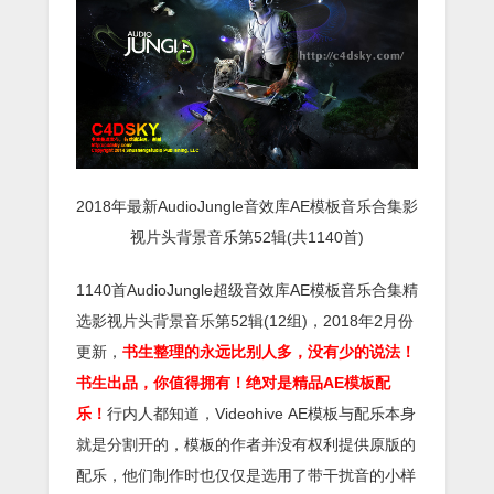
2018年最新AudioJungle音效库AE模板音乐合集影
视片头背景音乐第52辑(共1140首)
1140首AudioJungle超级音效库AE模板音乐合集精
选影视片头背景音乐第52辑(12组)，2018年2月份
更新，
书生整理的永远比别人多，没有少的说法！
书生出品，你值得拥有！
绝对是精品AE模板配
乐！
行内人都知道，Videohive
AE模板与配乐本身
就是分割开的，模板的作者并没有权利提供原版的
配乐，他们制作时也仅仅是选用了带干扰音的小样