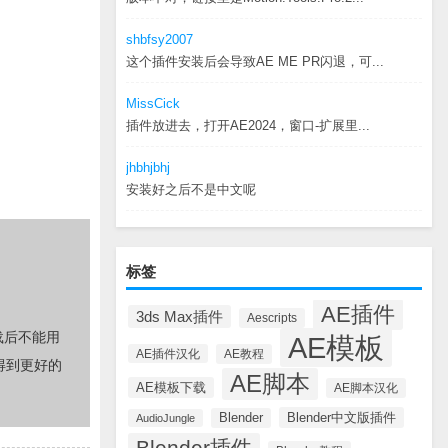
shbfsy2007
这个插件安装后会导致AE ME PR闪退，可...
MissCick
插件放进去，打开AE2024，窗口-扩展里...
jhbhjbhj
安装好之后不是中文呢
标签
AE插件
3ds Max插件
Aescripts
载后不能用
AE模板
AE插件汉化
AE教程
得到更好的
AE脚本
AE模板下载
AE脚本汉化
Blender中文版插件
Blender
AudioJungle
Blender插件