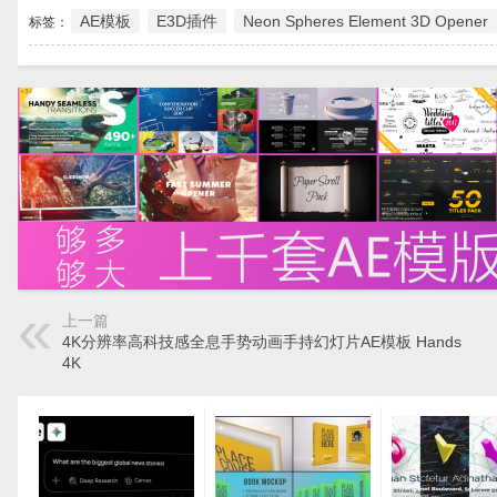
AE模板
E3D插件
Neon Spheres Element 3D Opener
标签：
上一篇
4K分辨率高科技感全息手势动画手持幻灯片AE模板 Hands
4K