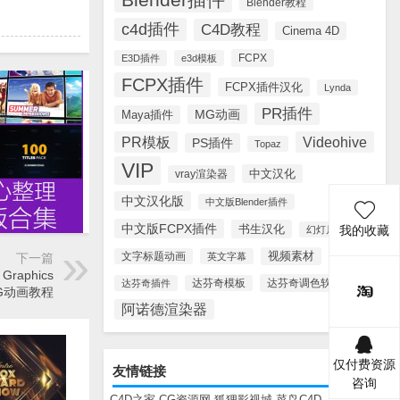
Blender教程
c4d插件
C4D教程
Cinema 4D
FCPX
E3D插件
e3d模板
FCPX插件
FCPX插件汉化
Lynda
PR插件
MG动画
Maya插件
PR模板
Videohive
PS插件
Topaz
VIP
中文汉化
vray渲染器
中文汉化版
中文版Blender插件
中文版FCPX插件
书生汉化
幻灯片模板
我的收藏
视频素材
文字标题动画
英文字幕
下一篇
 Graphics
达芬奇调色软件
达芬奇插件
达芬奇模板
MG动画教程
阿诺德渲染器
仅付费资源
友情链接
咨询
C4D之家
CG资源网
狐狸影视城
菜鸟C4D