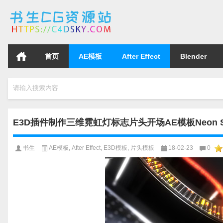
首页
AE模板
After Effect
Blender
请输入搜索内容
E3D插件制作三维霓虹灯标志片头开场AE模板Neon Sphere
书生
AE模板
,
After Effect
,
E3D模板
,
片头模板
18-02-23
0