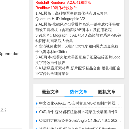
Redshift Renderer V.2.6.41和谐版
Realflow 10流体特效软件
1.AE模版：高科技军事信息化动态UI元素包
Quantum HUD Infographic V2
2.AE模版-炫酷风沙烟雾爆炸画笔一键生成粒子特效
预设工具模板（含破解版AE脚本）及使用教程
3.91套Mt. Mograph ：AE+C4D 高级教程系列-MG运
动图形动画教程大合集
4.高清视频素材：50组4K大气华丽闪耀光斑金色粒
子飞舞素材mGlitter
ner,dar
5.AE脚本-烟雾火焰水墨图形粒子汇聚破碎图片Logo
文字特效插件预设
6.AJ超级音乐素材库 影片配乐精品合集 婚礼相册企
业宣传片头纯背景音
最新文章
热评文章
随机文章
中文汉化-AI/AE/PS实时交互MG动画制作神器AE脚本Battle Axe Overlord v2.6.4 Win/Mac
2.2
C4D插件-森林岩石植物树木花草生长动画插件3DQuakers Forester v1.5.7 R20-R2025含扩展包
C4D阿诺德渲染器SolidAngle C4DtoA 4.9.1 2024/2025/2026 Win替换破解版