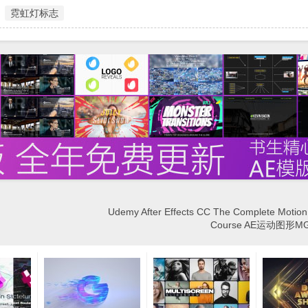
霓虹灯标志
Udemy After Effects CC The Complete Motion
Course AE运动图形