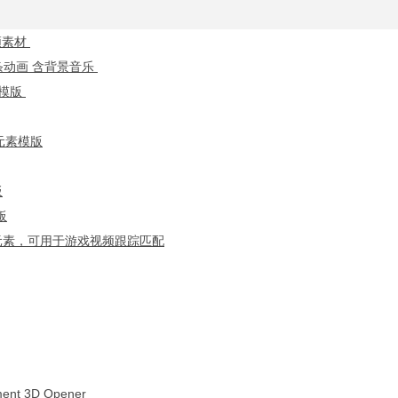
频素材
条动画 含背景音乐
画模版
元素模版
板
板
化元素，可用于游戏视频跟踪匹配
t 3D Opener