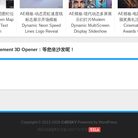
图图钉位
AE模板-动态霓虹速度线
AE模板-现代动态多屏展
AE模板-
n Map
标志展示开场模板
示幻灯片Modern
颁奖典礼
 Text
Dynamic Neon Speed
Dynamic MultiScreen
Cinemat
n
Lines Logo Reveal
Display Slideshow
Awards
Opener
Event
ment 3D Opener：等您坐沙发呢！
Copyright © 2013-2026
C4DSKY
Powered by
WordPress
网站地图
|
粤ICP备15077970号
|
51La