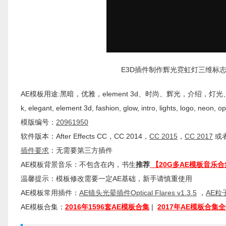
E3D插件制作辉光霓虹灯三维标志片头开场A
AE模板用途:黑暗，优雅，element 3d、时尚、辉光，介绍，灯光、标志、
k, elegant, element 3d, fashion, glow, intro, lights, logo, neon, op
模版编号：
20961950
软件版本：
After Effects
CC
，CC 2014，
CC 2015
，
CC 2017
或者
插件
要求
：无需要第三方插件
AE模板背景音乐：不包含在内，书生
推荐
【20G多AE模板音乐合
温馨提示：模板修改需要一定AE基础，新手请慎重使用
AE模板常用插件：
AE镜头光晕插件Optical Flares v1.3.5
，
AE粒子
AE模板合集：
2016年1596套AE模板合集
|
2017年AE模板合集