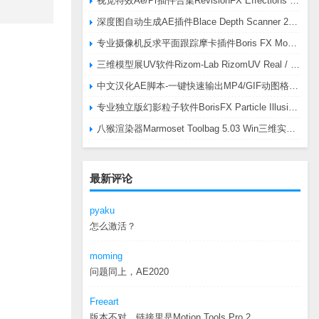
视觉特效Ae/Pr插件合集RevisionFX Effections Plus v25.8 CE Win 含RE:Zup/Twixtor/Flicker/RSMB插件
深度图自动生成AE插件Blace Depth Scanner 2 v2.4.49 Win/Mac，可轻松搞定体积雾/光、景深虚化、伪3D、场景扫描等效果
专业摄像机反求平面跟踪摩卡插件Boris FX Mocha Pro 2026.0.3 CE
三维模型展UV软件Rizom-Lab RizomUV Real / Virtual Space 2025.0.114 Win
中文汉化AE脚本-一键快速输出MP4/GIF动图格式插件AEscripts GifGun v2.2.1 Win/Mac
专业独立版幻影粒子软件BorisFX Particle Illusion Pro 2025.5 v18.5.1 Win
八猴渲染器Marmoset Toolbag 5.03 Win三维实时渲染软件
最新评论
pyaku
怎么激活？
moming
问题同上，AE2020
Freeart
版本不对，链接里是Motion.Tools.Pro.2...