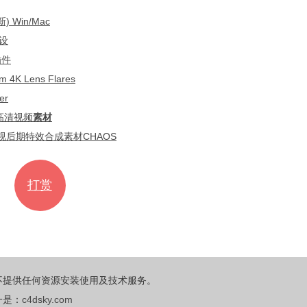
Win/Mac
设
插件
Lens Flares
er
+高清视频
素材
视后期特效合成素材CHAOS
打赏
不提供任何资源安装使用及技术服务。
一是：
c4dsky.com