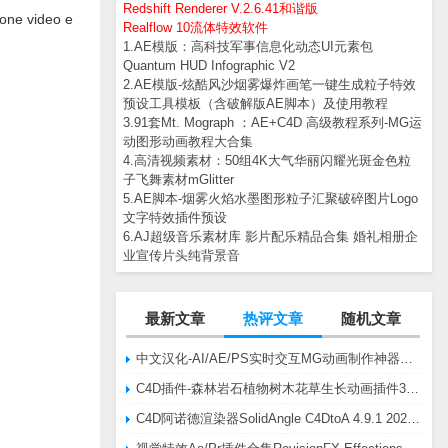
Redshift Renderer V.2.6.41和谐版
-one video e
Realflow 10流体特效软件
1.AE模版：高科技军事信息化动态UI元素包
Quantum HUD Infographic V2
2.AE模版-炫酷风沙烟雾爆炸画笔一键生成粒子特效
预设工具模板（含破解版AE脚本）及使用教程
3.91套Mt. Mograph ：AE+C4D 高级教程系列-MG运
动图形动画教程大合集
4.高清视频素材：50组4K大气华丽闪耀光斑金色粒
子飞舞素材mGlitter
5.AE脚本-烟雾火焰水墨图形粒子汇聚破碎图片Logo
文字特效插件预设
6.AJ超级音乐素材库 影片配乐精品合集 婚礼相册企
业宣传片头纯背景音
最新文章
热评文章
随机文章
中文汉化-AI/AE/PS实时交互MG动画制作神器AE脚本Battle Axe Overlord v2.6.4 Win/Mac
C4D插件-森林岩石植物树木花草生长动画插件3DQuakers Forester v1.5.7 R20-R2025含扩展包
C4D阿诺德渲染器SolidAngle C4DtoA 4.9.1 2024/2025/2026 Win替换破解版