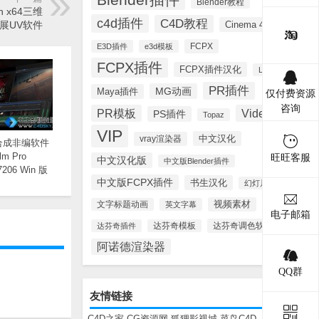
Blender教程
Win x64三维
c4d插件
C4D教程
Cinema 4D
展UV软件
FCPX
E3D插件
e3d模板
FCPX插件
FCPX插件汉化
Lynda
PR插件
MG动画
Maya插件
仅付费资源
咨询
PR模板
Videohive
PS插件
Topaz
VIP
中文汉化
vray渲染器
合成非编软件
ilm Pro
旺旺客服
中文汉化版
中文版Blender插件
.7206 Win 版
中文版FCPX插件
书生汉化
幻灯片模板
视频素材
文字标题动画
英文字幕
电子邮箱
达芬奇调色软件
达芬奇插件
达芬奇模板
阿诺德渲染器
QQ群
友情链接
C4D之家
CG资源网
狐狸影视城
菜鸟C4D