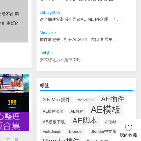
shbfsy2007
载后不能用
这个插件安装后会导致AE ME PR闪退，可...
得到更好的
MissCick
插件放进去，打开AE2024，窗口-扩展里...
jhbhjbhj
安装好之后不是中文呢
标签
AE插件
3ds Max插件
Aescripts
AE模板
AE插件汉化
AE教程
AE脚本
AE模板下载
AE脚本汉化
Blender中文版插件
Blender
AudioJungle
我的收藏
Blender插件
下一篇