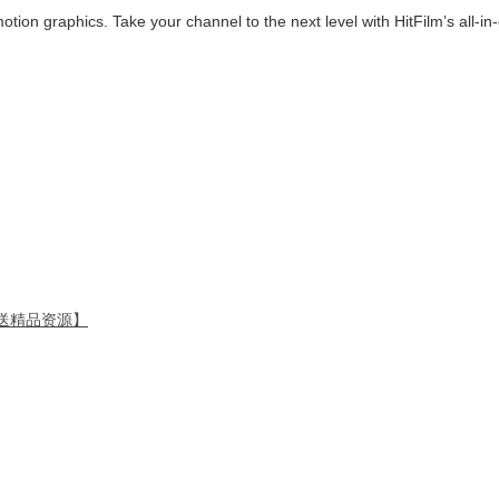
motion graphics. Take your channel to the next level with HitFilm’s all-in
 【送精品资源】