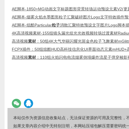
AE脚本-1850+MG动画文字标题图形背景转场运动预设元素V2(更新) 
AE脚本-烟雾火焰水墨图形粒子汇聚破碎图片Logo文字特效插件预
AE脚本-炫酷Particular
粒子
消散汇聚特效预设文字图片Logo脚本
4K高清视频素材-155组镜头漏光炫光光效视频转场过渡素材Radium 4K 
高清视频
素材
：50组4K大气华丽闪耀光斑金色粒子飞舞素材mGlitt
FCPX插件：50组炫酷HUD高科技信息化UI界面动态元素mHUD
高清视频
素材
：110组火焰闪电电流烟雾倒塌爆炸流星子弹穿梭影
本站仅作为资源信息收集站点，无法保证资源的可用及完整性，
如果文章内容介绍中无特别注明，本网站压缩包解压需要密码统