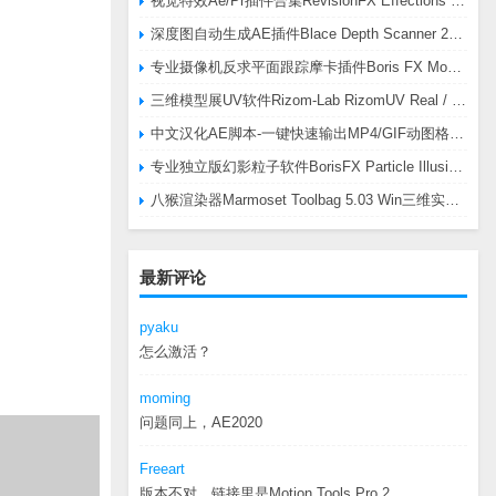
视觉特效Ae/Pr插件合集RevisionFX Effections Plus v25.8 CE Win 含RE:Zup/Twixtor/Flicker/RSMB插件
深度图自动生成AE插件Blace Depth Scanner 2 v2.4.49 Win/Mac，可轻松搞定体积雾/光、景深虚化、伪3D、场景扫描等效果
专业摄像机反求平面跟踪摩卡插件Boris FX Mocha Pro 2026.0.3 CE
三维模型展UV软件Rizom-Lab RizomUV Real / Virtual Space 2025.0.114 Win
中文汉化AE脚本-一键快速输出MP4/GIF动图格式插件AEscripts GifGun v2.2.1 Win/Mac
专业独立版幻影粒子软件BorisFX Particle Illusion Pro 2025.5 v18.5.1 Win
八猴渲染器Marmoset Toolbag 5.03 Win三维实时渲染软件
最新评论
pyaku
怎么激活？
moming
问题同上，AE2020
Freeart
版本不对，链接里是Motion.Tools.Pro.2...