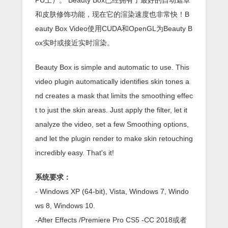
和皮肤修饰功能，现在它的渲染速度也非常快！B
eauty Box Video使用CUDA和OpenGL为Beauty B
ox实时或接近实时渲染。
Beauty Box is simple and automatic to use. This
video plugin automatically identifies skin tones a
nd creates a mask that limits the smoothing effec
t to just the skin areas. Just apply the filter, let it
analyze the video, set a few Smoothing options,
and let the plugin render to make skin retouching
incredibly easy. That's it!
系统要求：
- Windows XP (64-bit), Vista, Windows 7, Windo
ws 8, Windows 10.
-After Effects /Premiere Pro CS5 -CC 2018或者