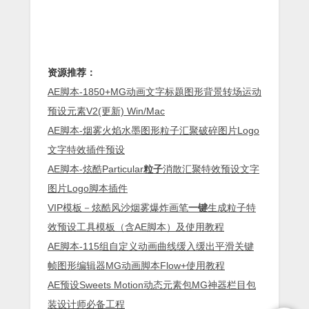
资源推荐：
AE脚本-1850+MG动画文字标题图形背景转场运动
预设元素V2(更新) Win/Mac
AE脚本-烟雾火焰水墨图形粒子汇聚破碎图片Logo
文字特效插件预设
AE脚本-炫酷Particular
粒子
消散汇聚特效预设文字
图片Logo脚本插件
VIP模板－炫酷风沙烟雾爆炸画笔
一键
生成粒子特
效预设工具模板（含AE脚本）及使用教程
AE脚本-115组自定义动画曲线缓入缓出平滑关键
帧图形编辑器MG动画脚本Flow+使用教程
AE预设Sweets Motion动态元素包MG神器栏目包
装设计师必备工程