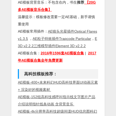
AE模板背景音乐：不包含在内，书生
推荐
【20G
多AE模板音乐合集】
温馨提示：模板修改需要一定AE基础，新手请慎
重使用
AE模板常用插件：
AE镜头光晕插件Optical Flares
v1.3.5
，
AE粒子特效插件Trapcode Particular
，
E
3D v2.2.2三维模型插件Element 3D v2.2.2
AE模板合集：
2016年1596套AE模板合集
|
2017
年AE模板合集全年免费更新
高科技模板推荐：
AE模板-400+未来科幻HUD高科技界面UI动画元素
+ 渲染好的视频素材
AE模板-152组高科技感呼叫指示线文字图片产品
介绍说明指针线条动画 含背景音乐
AE模板-4k分辨率高科技超级间谍HUD信息图科幻