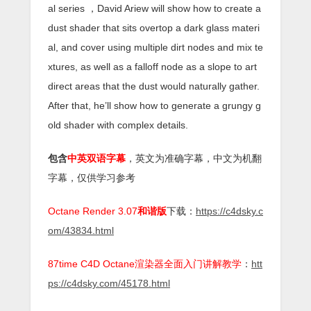
al series ，David Ariew will show how to create a
dust shader that sits overtop a dark glass materi
al, and cover using multiple dirt nodes and mix te
xtures, as well as a falloff node as a slope to art
direct areas that the dust would naturally gather.
After that, he’ll show how to generate a grungy g
old shader with complex details.
包含
中英双语字幕
，英文为准确字幕，中文为机翻
字幕，仅供学习参考
Octane Render 3.07
和谐版
下载：
https://c4dsky.c
om/43834.html
87time C4D Octane渲染器全面入门讲解教学
：
htt
ps://c4dsky.com/45178.html