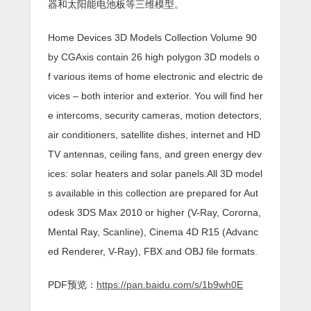
器和太阳能电池板等三维模型。
Home Devices 3D Models Collection Volume 90
by CGAxis contain 26 high polygon 3D models o
f various items of home electronic and electric de
vices – both interior and exterior. You will find her
e intercoms, security cameras, motion detectors,
air conditioners, satellite dishes, internet and HD
TV antennas, ceiling fans, and green energy dev
ices: solar heaters and solar panels.All 3D model
s available in this collection are prepared for Aut
odesk 3DS Max 2010 or higher (V-Ray, Cororna,
Mental Ray, Scanline), Cinema 4D R15 (Advanc
ed Renderer, V-Ray), FBX and OBJ file formats.
PDF预览：
https://pan.baidu.com/s/1b9wh0E