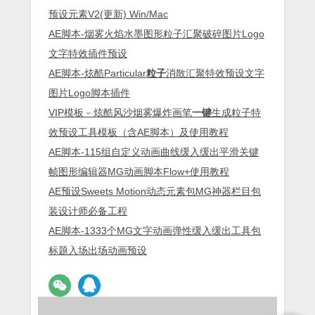
预设元素V2(更新) Win/Mac
AE脚本-烟雾火焰水墨图形粒子汇聚破碎图片Logo
文字特效插件预设
AE脚本-炫酷Particular
粒子
消散汇聚特效预设文字
图片Logo脚本插件
VIP模板－炫酷风沙烟雾爆炸画笔
一键
生成粒子特
效预设工具模板（含AE脚本）及使用教程
AE脚本-115组自定义动画曲线缓入缓出平滑关键
帧图形编辑器MG动画脚本Flow+使用教程
AE预设Sweets Motion动态元素包MG神器栏目包
装设计师必备工程
AE脚本-1333个MG文字动画弹性缓入缓出工具包
标题入场出场动画预设