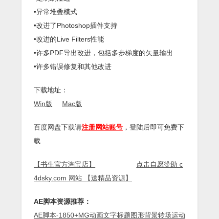
•异常堆叠模式
•改进了Photoshop插件支持
•改进的Live Filters性能
•许多PDF导出改进，包括多步梯度的矢量输出
•许多错误修复和其他改进
下载地址：
Win版
Mac版
百度网盘下载请
注册网站账号
，登陆后即可免费下
载
【书生官方淘宝店】
点击自愿赞助 c
4dsky.com 网站 【送精品资源】
AE脚本资源推荐：
AE脚本-1850+MG动画文字标题图形背景转场运动