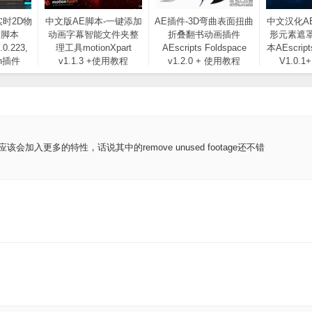
实时2D物
中文版AE脚本-一键添加
AE插件-3D弯曲表面扭曲
中文汉化A
学脚本
动画字幕智能文件夹整
折叠翻书动画插件
形元素遮
.0.223,
理工具motionXpart
AEscripts Foldspace
本AEscript
n插件
v1.1.3 +使用教程
v1.2.0 + 使用教程
V1.0.
入更多的特性，话说其中的remove unused footage还不错