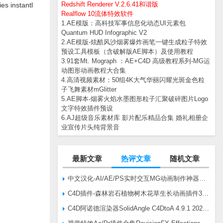
Redshift Renderer V.2.6.41和谐版
es instantl
Realflow 10流体特效软件
1.AE模版：高科技军事信息化动态UI元素包
Quantum HUD Infographic V2
2.AE模版-炫酷风沙烟雾爆炸画笔一键生成粒子特效
预设工具模板（含破解版AE脚本）及使用教程
3.91套Mt. Mograph ：AE+C4D 高级教程系列-MG运
动图形动画教程大合集
4.高清视频素材：50组4K大气华丽闪耀光斑金色粒
子飞舞素材mGlitter
5.AE脚本-烟雾火焰水墨图形粒子汇聚破碎图片Logo
文字特效插件预设
6.AJ超级音乐素材库 影片配乐精品合集 婚礼相册企
业宣传片头纯背景音
最新文章
热评文章
随机文章
中文汉化-AI/AE/PS实时交互MG动画制作神器AE脚本Battle Axe Overlord v2.6.4 Win/Mac
C4D插件-森林岩石植物树木花草生长动画插件3DQuakers Forester v1.5.7 R20-R2025含扩展包
C4D阿诺德渲染器SolidAngle C4DtoA 4.9.1 2024/2025/2026 Win替换破解版