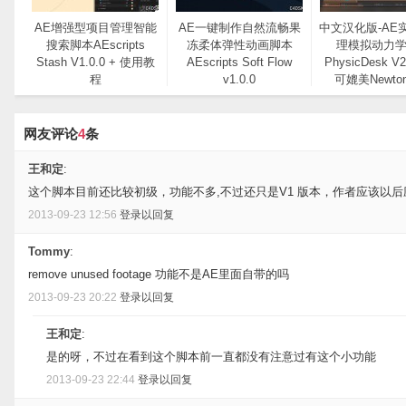
AE增强型项目管理智能
AE一键制作自然流畅果
中文汉化版-AE
搜索脚本AEscripts
冻柔体弹性动画脚本
理模拟动力
Stash V1.0.0 + 使用教
AEscripts Soft Flow
PhysicDesk V2
程
v1.0.0
可媲美Newto
网友评论
4
条
王和定
:
这个脚本目前还比较初级，功能不多,不过还只是V1 版本，作者应该以后应该会加
2013-09-23 12:56
登录以回复
Tommy
:
remove unused footage 功能不是AE里面自带的吗
2013-09-23 20:22
登录以回复
王和定
:
是的呀，不过在看到这个脚本前一直都没有注意过有这个小功能
2013-09-23 22:44
登录以回复