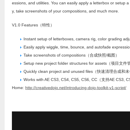
essions, and utilities. You can easily apply a letterbox or setup a
y, take screenshots of your compositions, and much more.
V1.0 Features（特性）
Instant setup of letterboxes, camera rig, color 
Easily apply wiggle, time, bounce, and autofade expres
Take screenshots of compositions（合成快照/截图）
Setup new project folder structures for assets（项目
Quickly clean project and unused files（快速清理
Works with AE CS3, CS4, CS5, CS6, CC（支持AE CS3, C
Home:
http://creativedojo.net/introducing-dojo-toolkit-v1-script/