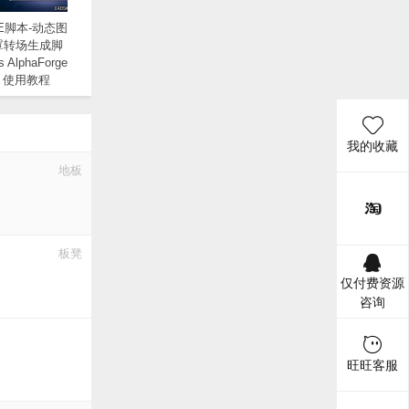
E脚本-动态图
罩转场生成脚
s AlphaForge
1+ 使用教程
我的收藏
地板
板凳
仅付费资源
咨询
旺旺客服