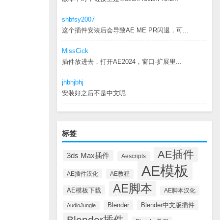
shbfsy2007
这个插件安装后会导致AE ME PR闪退，可...
MissCick
插件放进去，打开AE2024，窗口-扩展里...
jhbhjbhj
安装好之后不是中文呢
标签
AE插件
3ds Max插件
Aescripts
AE模板
AE插件汉化
AE教程
AE脚本
AE模板下载
AE脚本汉化
Blender中文版插件
Blender
AudioJungle
Blender插件