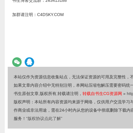
书生博客交流群：263413188
加群请注明：C4DSKY.COM
本站仅作为资源信息收集站点，无法保证资源的可用及完整性，
如果文章内容介绍中无特别注明，本网站压缩包解压需要密码统
书生原创文章,版权所有,转载请注明，
转载自书生CG资源网
»
htt
版权声明：本站所有内容资源均来源于网络，仅供用户交流学习
作商业或非法用途，需在24小时内从您的设备中彻底删除下载内
服务！
“版权协议点此了解”