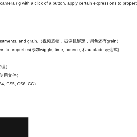
 camera rig with a click of a button, apply certain expressions to properti
grading adjustments, and grain.（视频遮幅，摄像机绑定，调色还有grain）
sions to properties(添加wiggle, time, bounce, 和autofade 表达式)
文件管理）
合成和未使用文件）
S4, CS5, CS6, CC）