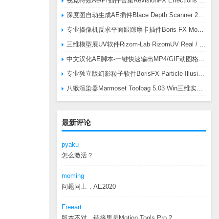
视觉特效Ae/Pr插件合集RevisionFX Effections Plus v25.8 CE Win 含RE:Zup/Twixtor/Flicker/RSMB插件
深度图自动生成AE插件Blace Depth Scanner 2 v2.4.49 Win/Mac，可轻松搞定体积雾/光、景深虚化、伪3D、场景扫描等效果
专业摄像机反求平面跟踪摩卡插件Boris FX Mocha Pro 2026.0.3 CE
三维模型展UV软件Rizom-Lab RizomUV Real / Virtual Space 2025.0.114 Win
中文汉化AE脚本-一键快速输出MP4/GIF动图格式插件AEscripts GifGun v2.2.1 Win/Mac
专业独立版幻影粒子软件BorisFX Particle Illusion Pro 2025.5 v18.5.1 Win
八猴渲染器Marmoset Toolbag 5.03 Win三维实时渲染软件
最新评论
pyaku
怎么激活？
moming
问题同上，AE2020
Freeart
版本不对，链接里是Motion.Tools.Pro.2...