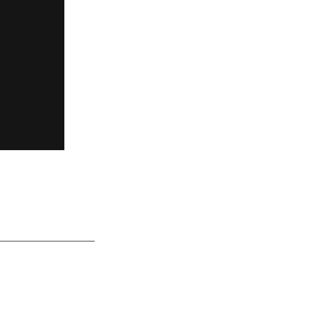
__________________