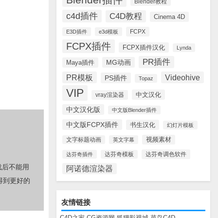
Blender教程
c4d插件
C4D教程
Cinema 4D
FCPX
E3D插件
e3d模板
FCPX插件
FCPX插件汉化
Lynda
PR插件
MG动画
Maya插件
PR模板
Videohive
PS插件
Topaz
VIP
中文汉化
vray渲染器
中文汉化版
中文版Blender插件
中文版FCPX插件
书生汉化
幻灯片模板
视频素材
文字标题动画
英文字幕
达芬奇调色软件
达芬奇插件
达芬奇模板
载后不能用
阿诺德渲染器
得到更好的
友情链接
C4D之家
CG资源网
狐狸影视城
菜鸟C4D