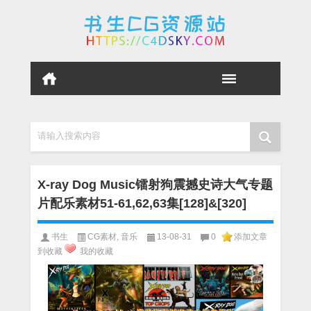
请输入搜索内容
X-ray Dog Music镭射狗震撼史诗大气专题
片配乐素材51-61,62,63集[128]&[320]
书生
CG素材
,
音乐
13-08-31
0
添加文章
到收藏
我的收藏