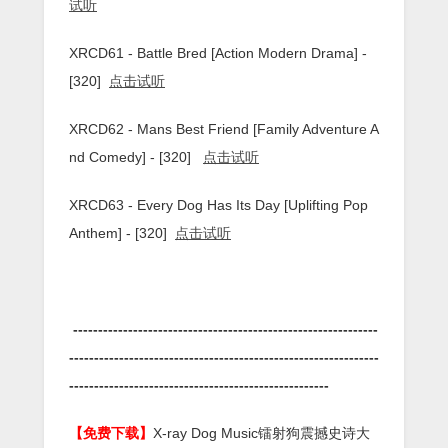
试听
XRCD61 - Battle Bred [Action Modern Drama] -
[320]
点击试听
XRCD62 - Mans Best Friend [Family Adventure A
nd Comedy] - [320]
点击试听
XRCD63 - Every Dog Has Its Day [Uplifting Pop
Anthem] - [320]
点击试听
-------------------------------------------------------------
--------------------------------------------------------------
----------------------------------------------------
【免费下载】
X-ray Dog Music镭射狗震撼史诗大