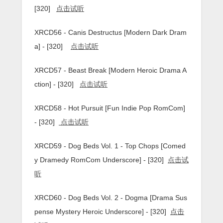
[320]
点击试听
XRCD56 - Canis Destructus [Modern Dark Dram
a] - [320]
点击试听
XRCD57 - Beast Break [Modern Heroic Drama A
ction] - [320]
点击试听
XRCD58 - Hot Pursuit [Fun Indie Pop RomCom]
- [320]
点击试听
XRCD59 - Dog Beds Vol. 1 - Top Chops [Comed
y Dramedy RomCom Underscore] - [320]
点击试
听
XRCD60 - Dog Beds Vol. 2 - Dogma [Drama Sus
pense Mystery Heroic Underscore] - [320]
点击