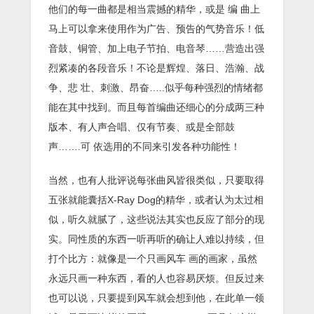
他们的每一曲都是相当震撼的精华，或是 编 曲上
马上可以拿来使用作为广告、预告的气势音乐！低
音鼓、铜管、加上电子节拍、电音琴……营造出强
烈紧凑的各段音乐！不论是辉煌、落日、浩瀚、战
争、悲 壮、刺激、昂奋…..似乎每种强烈的情绪都
能在其中找到。而且每首编曲还细心的分成两三种
版本、有人声合唱、仅有节奏、或是全部鼓
声…….可 依选用的不同来引发各种功能性！
当然，也有人批评说每张曲风皆很类似，只要取得
五张就能囊括X-Ray Dog的精华，或者认为太过相
似，听久就腻了，这些说法其实也反应了部分的现
实。同性质的东西一听再听的确让人难以持续，但
打个比方：就像是一个只画风车 画的画家，虽然
永远只画一种东西，看的人也容易厌烦。但反过来
也可以说，只要提到风车就会想到他，在此单一领