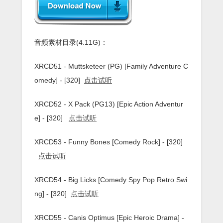
音频素材目录(4.11G)：
XRCD51 - Muttsketeer (PG) [Family Adventure C
omedy] - [320]
点击试听
XRCD52 - X Pack (PG13) [Epic Action Adventur
e] - [320]
点击试听
XRCD53 - Funny Bones [Comedy Rock] - [320]
点击试听
XRCD54 - Big Licks [Comedy Spy Pop Retro Swi
ng] - [320]
点击试听
XRCD55 - Canis Optimus [Epic Heroic Drama] -