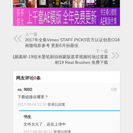
上一篇
2017年全集Vimeo STAFF PICKS官方认证创意CG特效动
画微电影参考 更新6月份最佳
下一篇
高清视频素材-19组水墨笔刷动画蒙版遮罩视频转场过渡素
材19 Real Brushes 免费下载
网友评论
8
条
ss_9002
:
6楼
下载链接在哪里？
2017-08-04 22:30
登录以回复
书生
:
文件太大了，还在上传中
2017-08-05 00:12
登录以回复