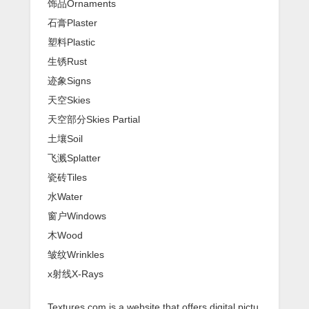
饰品Ornaments
石膏Plaster
塑料Plastic
生锈Rust
迹象Signs
天空Skies
天空部分Skies Partial
土壤Soil
飞溅Splatter
瓷砖Tiles
水Water
窗户Windows
木Wood
皱纹Wrinkles
x射线X-Rays
Textures.com is a website that offers digital pictu