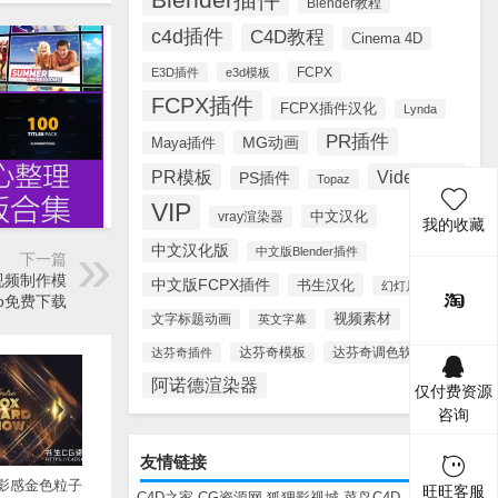
Blender教程
c4d插件
C4D教程
Cinema 4D
FCPX
E3D插件
e3d模板
FCPX插件
FCPX插件汉化
Lynda
PR插件
MG动画
Maya插件
PR模板
Videohive
PS插件
Topaz
VIP
中文汉化
vray渲染器
我的收藏
中文汉化版
中文版Blender插件
下一篇
视频制作模
中文版FCPX插件
书生汉化
幻灯片模板
ideo免费下载
视频素材
文字标题动画
英文字幕
达芬奇调色软件
达芬奇插件
达芬奇模板
阿诺德渲染器
仅付费资源
咨询
友情链接
电影感金色粒子
旺旺客服
C4D之家
CG资源网
狐狸影视城
菜鸟C4D