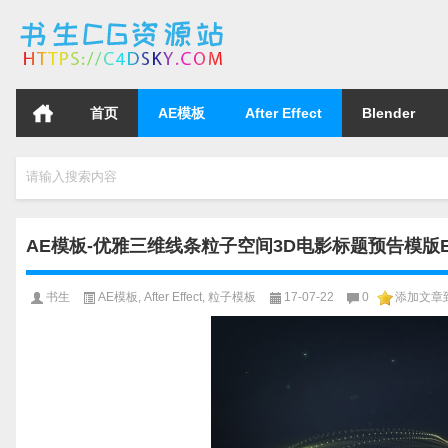
首页
AE模板
After Effect
Blender
请输入搜索内容
AE模板-优雅三维线条粒子空间3D电影标题预告模版Elegant
书生
AE模板
,
After Effect
,
粒子模板
17-07-22
0
添加文章