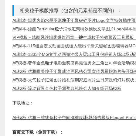
相关粒子模版推荐（包含的元素都是不同的）：
AE脚本-烟雾火焰水墨图形
粒子
汇聚破碎图片Logo文字特效插件预
AE脚本-炫酷Particular
粒子
消散汇聚特效预设文字图片Logo脚本
VIP模板－炫酷风沙烟雾爆炸画笔
一键
生成粒子特效预设工具模板
AE脚本-115组自定义动画曲线缓入缓出平滑关键帧图形编辑器MG
AE脚本-1333个MG文字动画弹性缓入缓出工具包标题入场出场动
AE模板-奢华金色
粒子
电影颁奖盛典最佳男女主角公司年会活动模
AE模板-优雅唯美粒子汇聚成油画风格公司宣传风景旅游片头开场
AE模板-大气粒子汇聚图片婚礼假期家庭照片生日庆祝幻灯片模板
AE模板-流动背景金色粒子颁奖典礼晚会人物介绍开场模板
下载地址：
AE模板-优雅三维线条粒子空间3D电影标题预告模版Elegant Particle
百度云下载（
免费下载
）：