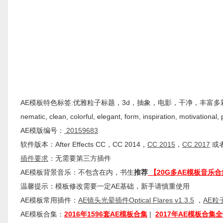
AE模板特色标签:优雅粒子标题，3d，抽象，电影，干净，丰富多彩，灵感，激励，粒子
nematic, clean, colorful, elegant, form, inspiration, motivational, p
AE模版编号：
20159683
软件版本：
After Effects
CC
，CC 2014，
CC 2015
，
CC 2017
或者
插件
要求
：无需要第三方插件
AE模板背景音乐：不包含在内，书生
推荐
【20G多AE模板音乐合
温馨提示：模板修改需要一定AE基础，新手请慎重使用
AE模板常用插件：
AE镜头光晕插件Optical Flares v1.3.5
，
AE粒子
AE模板合集：
2016年1596套AE模板合集
|
2017年AE模板合集