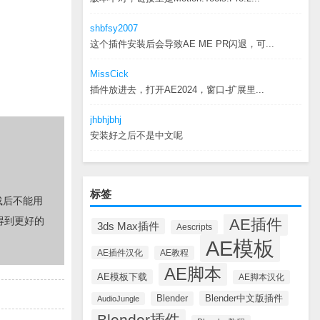
shbfsy2007
这个插件安装后会导致AE ME PR闪退，可...
MissCick
插件放进去，打开AE2024，窗口-扩展里...
jhbhjbhj
安装好之后不是中文呢
标签
载后不能用
得到更好的
AE插件
3ds Max插件
Aescripts
AE模板
AE插件汉化
AE教程
AE脚本
AE模板下载
AE脚本汉化
Blender中文版插件
Blender
AudioJungle
Blender插件