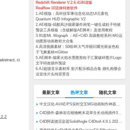
Redshift Renderer V.2.6.41和谐版
Realflow 10流体特效软件
1.AE模版：高科技军事信息化动态UI元素包
Quantum HUD Infographic V2
2.AE模版-炫酷风沙烟雾爆炸画笔一键生成粒子特效
预设工具模板（含破解版AE脚本）及使用教程
3.91套Mt. Mograph ：AE+C4D 高级教程系列-MG运
动图形动画教程大合集
4.高清视频素材：50组4K大气华丽闪耀光斑金色粒
子飞舞素材mGlitter
5.AE脚本-烟雾火焰水墨图形粒子汇聚破碎图片Logo
act, ci
文字特效插件预设
6.AJ超级音乐素材库 影片配乐精品合集 婚礼相册企
业宣传片头纯背景音
最新文章
热评文章
随机文章
中文汉化-AI/AE/PS实时交互MG动画制作神器AE脚本Battle Axe Overlord v2.6.4 Win/Mac
C4D插件-森林岩石植物树木花草生长动画插件3DQuakers Forester v1.5.7 R20-R2025含扩展包
2.2
C4D阿诺德渲染器SolidAngle C4DtoA 4.9.1 2024/2025/2026 Win替换破解版