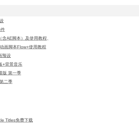
设
插件
（含AE脚本）及使用教程
、
动画脚本Flow+使用教程
画预设
板+背景音乐
模版 第一季
 第二季
 Titles免费下载