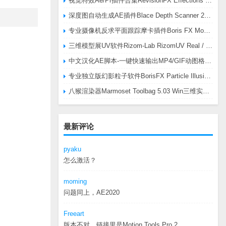
视觉特效Ae/Pr插件合集RevisionFX Effections Plus v25.8 CE Win 含RE:Zup/Twixtor/Flicker/RSMB插件
深度图自动生成AE插件Blace Depth Scanner 2 v2.4.49 Win/Mac，可轻松搞定体积雾/光、景深虚化、伪3D、场景扫描等效果
专业摄像机反求平面跟踪摩卡插件Boris FX Mocha Pro 2026.0.3 CE
三维模型展UV软件Rizom-Lab RizomUV Real / Virtual Space 2025.0.114 Win
中文汉化AE脚本-一键快速输出MP4/GIF动图格式插件AEscripts GifGun v2.2.1 Win/Mac
专业独立版幻影粒子软件BorisFX Particle Illusion Pro 2025.5 v18.5.1 Win
八猴渲染器Marmoset Toolbag 5.03 Win三维实时渲染软件
最新评论
pyaku
怎么激活？
moming
问题同上，AE2020
Freeart
版本不对，链接里是Motion.Tools.Pro.2...