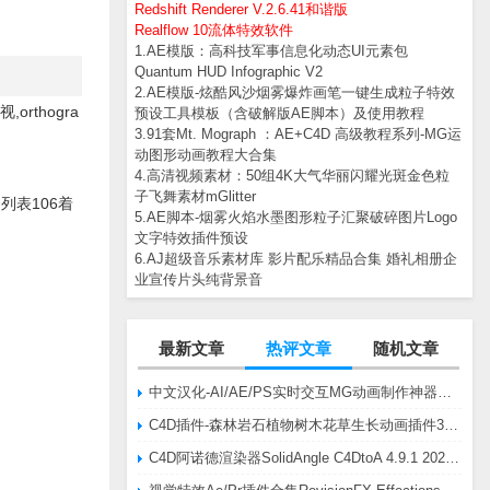
Redshift Renderer V.2.6.41和谐版
Realflow 10流体特效软件
1.AE模版：高科技军事信息化动态UI元素包
Quantum HUD Infographic V2
2.AE模版-炫酷风沙烟雾爆炸画笔一键生成粒子特效
透视,orthogra
预设工具模板（含破解版AE脚本）及使用教程
3.91套Mt. Mograph ：AE+C4D 高级教程系列-MG运
动图形动画教程大合集
4.高清视频素材：50组4K大气华丽闪耀光斑金色粒
子飞舞素材mGlitter
的综合列表106着
5.AE脚本-烟雾火焰水墨图形粒子汇聚破碎图片Logo
文字特效插件预设
6.AJ超级音乐素材库 影片配乐精品合集 婚礼相册企
业宣传片头纯背景音
最新文章
热评文章
随机文章
中文汉化-AI/AE/PS实时交互MG动画制作神器AE脚本Battle Axe Overlord v2.6.4 Win/Mac
C4D插件-森林岩石植物树木花草生长动画插件3DQuakers Forester v1.5.7 R20-R2025含扩展包
C4D阿诺德渲染器SolidAngle C4DtoA 4.9.1 2024/2025/2026 Win替换破解版