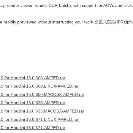
lay, render viewer, render COP, batch), with support for AOVs and click
s to be rapidly previewed without interrupting your work.交互式渲染(
for Houdini 16.0.600-AMPED.rar
for Houdini 16.0.600.LINUX-AMPED.rar
 for Houdini 16.0.600.MACOSX-AMPED.rar
for Houdini 16.0.633-AMPED.rar
 for Houdini 16.0.633.MACOSX-AMPED.rar
for Houdini 16.0.671 LINUX-AMPED.rar
for Houdini 16.0.671-AMPED.rar