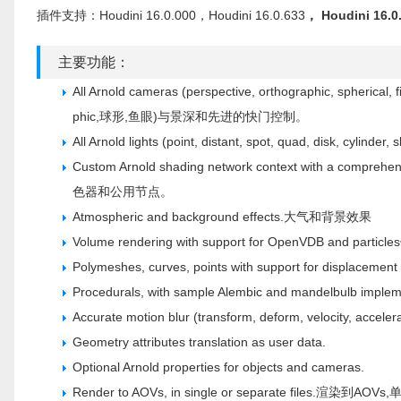
插件支持：Houdini 16.0.000，Houdini 16.0.633
， Houdini 16.0
主要功能：
All Arnold cameras (perspective, orthographic, spherica
phic,球形,鱼眼)与景深和先进的快门控制。
All Arnold lights (point, distant, spot, quad, disk, cylinder
Custom Arnold shading network context with a co
色器和公用节点。
Atmospheric and background effects.大气和背景效果
Volume rendering with support for OpenVDB and p
Polymeshes, curves, points with support for displacemen
Procedurals, with sample Alembic and mandelbulb implem
Accurate motion blur (transform, deform, velocity, accelera
Geometry attributes translation as user data.
Optional Arnold properties for objects and cameras.
Render to AOVs, in single or separate files.渲