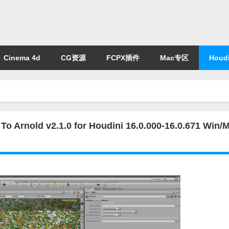
Cinema 4d
CG资源
FCPX插件
Mac专区
Houdi
old v2.1.0 for Houdini 16.0.000-16.0.671 Win/M