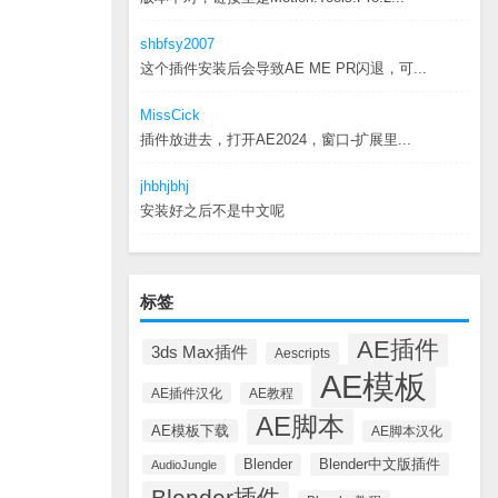
shbfsy2007
这个插件安装后会导致AE ME PR闪退，可...
MissCick
插件放进去，打开AE2024，窗口-扩展里...
jhbhjbhj
安装好之后不是中文呢
标签
AE插件
3ds Max插件
Aescripts
AE模板
AE插件汉化
AE教程
AE脚本
AE模板下载
AE脚本汉化
Blender中文版插件
Blender
AudioJungle
Blender插件