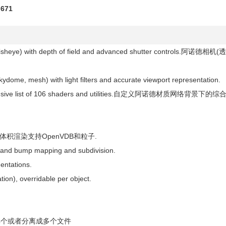
.671
l, fisheye) with depth of field and advanced shutter controls.阿诺德相机(
, skydome, mesh) with light filters and accurate viewport representation.
mprehensive list of 106 shaders and utilities.自定义阿诺德材质网络背景下
articles体积渲染支持OpenVDB和粒子.
t and bump mapping and subdivision.
entations.
tion), overridable per object.
染到AOVs,单个或者分离成多个文件