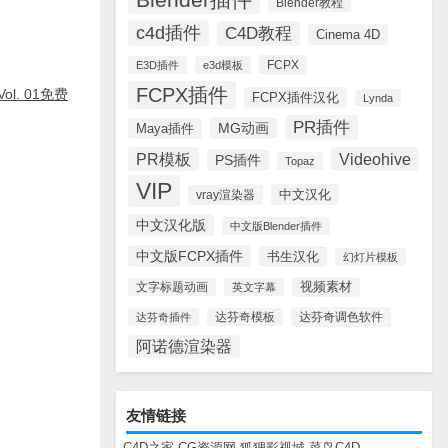
Blender教程
c4d插件
C4D教程
Cinema 4D
FCPX
E3D插件
e3d模板
FCPX插件
, Vol. 01免费
FCPX插件汉化
Lynda
PR插件
MG动画
Maya插件
PR模板
Videohive
PS插件
Topaz
VIP
中文汉化
vray渲染器
中文汉化版
中文版Blender插件
中文版FCPX插件
书生汉化
幻灯片模板
视频素材
文字标题动画
英文字幕
达芬奇调色软件
达芬奇插件
达芬奇模板
阿诺德渲染器
友情链接
C4D之家
CG资源网
狐狸影视城
菜鸟C4D