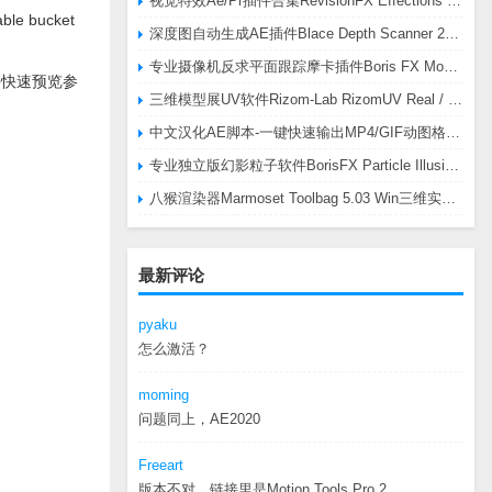
视觉特效Ae/Pr插件合集RevisionFX Effections Plus v25.8 CE Win 含RE:Zup/Twixtor/Flicker/RSMB插件
able bucket
深度图自动生成AE插件Blace Depth Scanner 2 v2.4.49 Win/Mac，可轻松搞定体积雾/光、景深虚化、伪3D、场景扫描等效果
专业摄像机反求平面跟踪摩卡插件Boris FX Mocha Pro 2026.0.3 CE
IPR)允许快速预览参
三维模型展UV软件Rizom-Lab RizomUV Real / Virtual Space 2025.0.114 Win
中文汉化AE脚本-一键快速输出MP4/GIF动图格式插件AEscripts GifGun v2.2.1 Win/Mac
专业独立版幻影粒子软件BorisFX Particle Illusion Pro 2025.5 v18.5.1 Win
八猴渲染器Marmoset Toolbag 5.03 Win三维实时渲染软件
最新评论
pyaku
怎么激活？
moming
问题同上，AE2020
Freeart
版本不对，链接里是Motion.Tools.Pro.2...