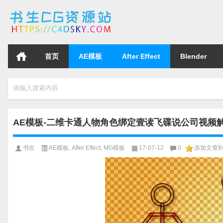
首页
AE模板
After Effect
Blender
请输入搜索内容
AE模板-二维卡通人物角色绑定壹读飞碟说公司视频
书生
AE模板
,
After Effect
,
MG模板
17-07-12
0
添加文章