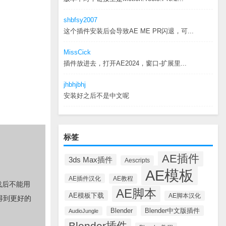
shbfsy2007
这个插件安装后会导致AE ME PR闪退，可...
MissCick
插件放进去，打开AE2024，窗口-扩展里...
jhbhjbhj
安装好之后不是中文呢
标签
AE插件
3ds Max插件
Aescripts
AE模板
AE插件汉化
AE教程
载后不能用
AE脚本
AE模板下载
AE脚本汉化
得到更好的
Blender中文版插件
Blender
AudioJungle
Blender插件