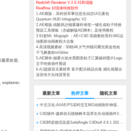
Redshift Renderer V.2.6.41和谐版
Realflow 10流体特效软件
1.AE模版：高科技军事信息化动态UI元素包
Quantum HUD Infographic V2
2.AE模版-炫酷风沙烟雾爆炸画笔一键生成粒子特效
预设工具模板（含破解版AE脚本）及使用教程
3.91套Mt. Mograph ：AE+C4D 高级教程系列-MG运
动图形动画教程大合集
4.高清视频素材：50组4K大气华丽闪耀光斑金色粒
子飞舞素材mGlitter
5.AE脚本-烟雾火焰水墨图形粒子汇聚破碎图片Logo
来最受欢迎、
文字特效插件预设
6.AJ超级音乐素材库 影片配乐精品合集 婚礼相册企
业宣传片头纯背景音
xplainer,
最新文章
热评文章
随机文章
中文汉化-AI/AE/PS实时交互MG动画制作神器AE脚本Battle Axe Overlord v2.6.4 Win/Mac
C4D插件-森林岩石植物树木花草生长动画插件3DQuakers Forester v1.5.7 R20-R2025含扩展包
C4D阿诺德渲染器SolidAngle C4DtoA 4.9.1 2024/2025/2026 Win替换破解版