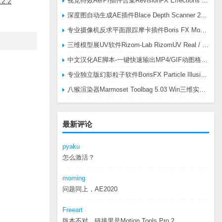
视觉特效Ae/Pr插件合集RevisionFX Effections Plus v25.8 CE Win 含RE:Zup/Twixtor/Flicker/RSMB插件
2.2
深度图自动生成AE插件Blace Depth Scanner 2 v2.4.49 Win/Mac，可轻松搞定体积雾/光、景深虚化、伪3D、场景扫描等效果
专业摄像机反求平面跟踪摩卡插件Boris FX Mocha Pro 2026.0.3 CE
三维模型展UV软件Rizom-Lab RizomUV Real / Virtual Space 2025.0.114 Win
中文汉化AE脚本-一键快速输出MP4/GIF动图格式插件AEscripts GifGun v2.2.1 Win/Mac
专业独立版幻影粒子软件BorisFX Particle Illusion Pro 2025.5 v18.5.1 Win
八猴渲染器Marmoset Toolbag 5.03 Win三维实时渲染软件
最新评论
pyaku
怎么激活？
moming
问题同上，AE2020
Freeart
版本不对，链接里是Motion.Tools.Pro.2...