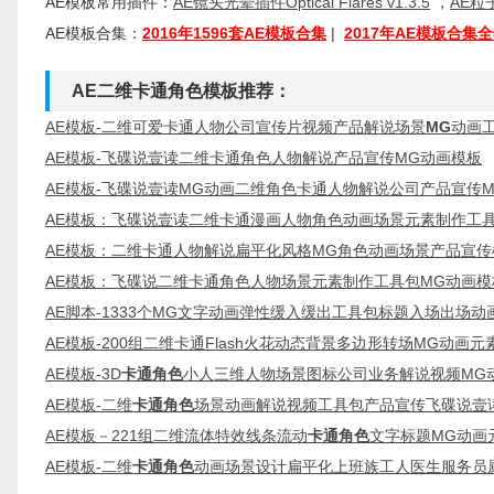
AE模板常用插件：
AE镜头光晕插件Optical Flares v1.3.5
，
AE粒子
AE模板合集：
2016年1596套AE模板合集
|
2017年AE模板合集
AE二维卡通角色模板推荐：
AE模板-二维可爱卡通人物公司宣传片视频产品解说场景
MG
动画
AE模板-飞碟说壹读二维卡通角色人物解说产品宣传MG动画模板
AE模板-飞碟说壹读MG动画二维角色卡通人物解说公司产品宣传
AE模板：飞碟说壹读二维卡通漫画人物角色动画场景元素制作工
AE模板：二维卡通人物解说扁平化风格MG角色动画场景产品宣传
AE模板：飞碟说二维卡通角色人物场景元素制作工具包MG动画模
AE脚本-1333个MG文字动画弹性缓入缓出工具包标题入场出场动
AE模板-200组二维卡通Flash火花动态背景多边形转场MG动画
AE模板-3D
卡通角色
小人三维人物场景图标公司业务解说视频MG
AE模板-二维
卡通角色
场景动画解说视频工具包产品宣传飞碟说壹
AE模板－221组二维流体特效线条流动
卡通角色
文字标题MG动画
AE模板-二维
卡通角色
动画场景设计扁平化上班族工人医生服务员