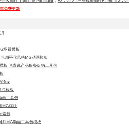
特效插件Trapcode Particular
，
E3D v2.2.2三维模型插件Element 3D v2.
全年免费更新
工具
MG场景模板
具包扁平化风格MG动画模板
模板 飞碟说产品服务促销工具包
板
画预设
元素包模板
动画工具包
读MG模板
元素包
厨师MG动画工具包模板