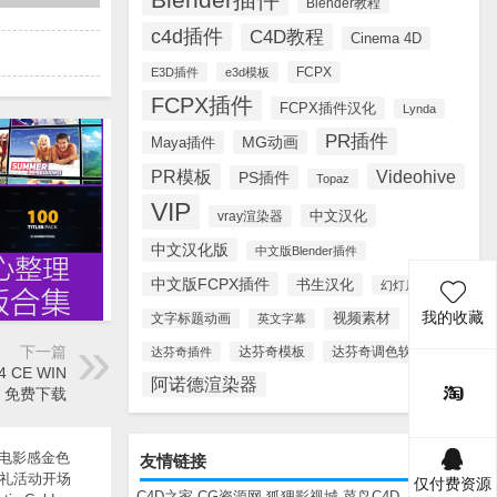
Blender教程
c4d插件
C4D教程
Cinema 4D
FCPX
E3D插件
e3d模板
FCPX插件
FCPX插件汉化
Lynda
PR插件
MG动画
Maya插件
PR模板
Videohive
PS插件
Topaz
VIP
中文汉化
vray渲染器
中文汉化版
中文版Blender插件
中文版FCPX插件
书生汉化
幻灯片模板
我的收藏
视频素材
文字标题动画
英文字幕
下一篇
达芬奇调色软件
达芬奇插件
达芬奇模板
4 CE WIN
阿诺德渲染器
格式 免费下载
友情链接
仅付费资源
C4D之家
CG资源网
狐狸影视城
菜鸟C4D