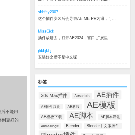
shbfsy2007
这个插件安装后会导致AE ME PR闪退，可...
MissCick
插件放进去，打开AE2024，窗口-扩展里...
jhbhjbhj
安装好之后不是中文呢
标签
AE插件
3ds Max插件
Aescripts
AE模板
AE插件汉化
AE教程
载后不能用
AE脚本
AE模板下载
AE脚本汉化
得到更好的
Blender中文版插件
Blender
AudioJungle
Blender插件