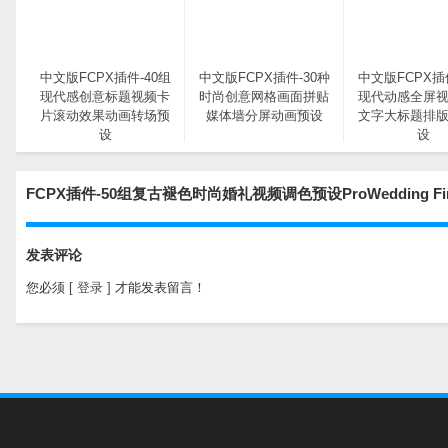
中文版FCPX插件-40组
中文版FCPX插件-30种
中文版FCPX插
现代感创意标题视频卡
时尚创意网格画面拼贴
现代动感全屏
片滚动效果动画转场预
媒体墙分屏动画预设
文字大标题排
设
设
FCPX插件-50组复古褪色时尚婚礼视频调色预设ProWedding Fin
发表评论
您必须
[ 登录 ]
才能发表留言！