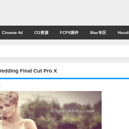
Cinema 4d
CG资源
FCPX插件
Mac专区
Houdi
 Final Cut Pro X
藏