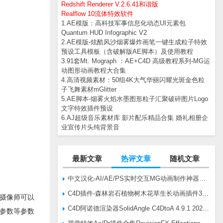
Redshift Renderer V.2.6.41和谐版
Realflow 10流体特效软件
1.AE模版：高科技军事信息化动态UI元素包
Quantum HUD Infographic V2
2.AE模版-炫酷风沙烟雾爆炸画笔一键生成粒子特效
预设工具模板（含破解版AE脚本）及使用教程
3.91套Mt. Mograph ：AE+C4D 高级教程系列-MG运
动图形动画教程大合集
4.高清视频素材：50组4K大气华丽闪耀光斑金色粒
子飞舞素材mGlitter
5.AE脚本-烟雾火焰水墨图形粒子汇聚破碎图片Logo
文字特效插件预设
6.AJ超级音乐素材库 影片配乐精品合集 婚礼相册企
业宣传片头纯背景音
最新文章
热评文章
随机文章
中文汉化-AI/AE/PS实时交互MG动画制作神器AE脚本Battle Axe Overlord v2.6.4 Win/Mac
C4D插件-森林岩石植物树木花草生长动画插件3DQuakers Forester v1.5.7 R20-R2025含扩展包
婚礼摄像师可以
C4D阿诺德渲染器SolidAngle C4DtoA 4.9.1 2024/2025/2026 Win替换破解版
参数等参数