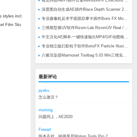
视觉特效Ae/Pr插件合集RevisionFX Effections Plus v25.8 CE Win 含RE:Zup/Twixtor/Flicker/RSMB插件
深度图自动生成AE插件Blace Depth Scanner 2 v2.4.49 Win/Mac，可轻松搞定体积雾/光、景深虚化、伪3D、场景扫描等效果
styles incl
专业摄像机反求平面跟踪摩卡插件Boris FX Mocha Pro 2026.0.3 CE
el Film Stu
三维模型展UV软件Rizom-Lab RizomUV Real / Virtual Space 2025.0.114 Win
中文汉化AE脚本-一键快速输出MP4/GIF动图格式插件AEscripts GifGun v2.2.1 Win/Mac
专业独立版幻影粒子软件BorisFX Particle Illusion Pro 2025.5 v18.5.1 Win
八猴渲染器Marmoset Toolbag 5.03 Win三维实时渲染软件
最新评论
pyaku
怎么激活？
moming
问题同上，AE2020
Freeart
版本不对，链接里是Motion.Tools.Pro.2...