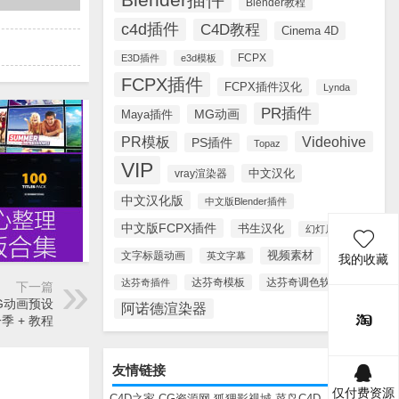
Blender教程
c4d插件
C4D教程
Cinema 4D
FCPX
E3D插件
e3d模板
FCPX插件
FCPX插件汉化
Lynda
PR插件
MG动画
Maya插件
PR模板
Videohive
PS插件
Topaz
VIP
中文汉化
vray渲染器
中文汉化版
中文版Blender插件
中文版FCPX插件
书生汉化
幻灯片模板
视频素材
文字标题动画
英文字幕
我的收藏
达芬奇调色软件
达芬奇插件
达芬奇模板
下一篇
G动画预设
阿诺德渲染器
一季 + 教程
友情链接
仅付费资源
C4D之家
CG资源网
狐狸影视城
菜鸟C4D