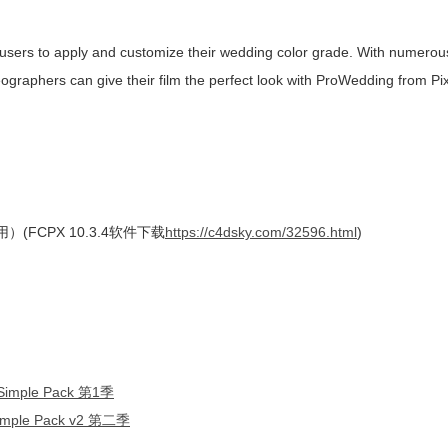
users to apply and customize their wedding color grade. With numerous 
ographers can give their film the perfect look with ProWedding from Pix
(FCPX 10.3.4软件下载
https://c4dsky.com/32596.html
)
mple Pack 第1季
ple Pack v2 第二季