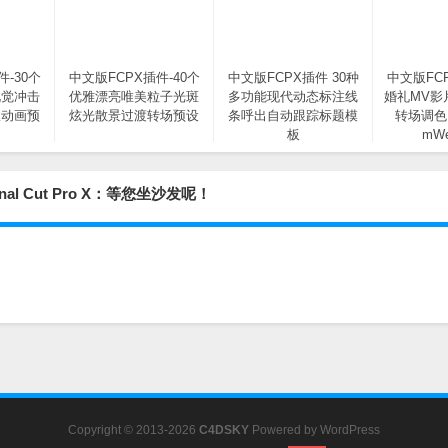
件-30个
中文版FCPX插件-40个
中文版FCPX插件 30种
中文版FC
视觉冲击
优雅漂亮唯美粒子光斑
多功能现代动态标注线
婚礼MV影
版动画预
炫光散景过渡转场预设
条呼出自动跟踪标题模
转场调色
板
mWe
al Cut Pro X：等您坐沙发呢！
Copyright © 2013-2026
C4DSKY
Powered by
WordPress