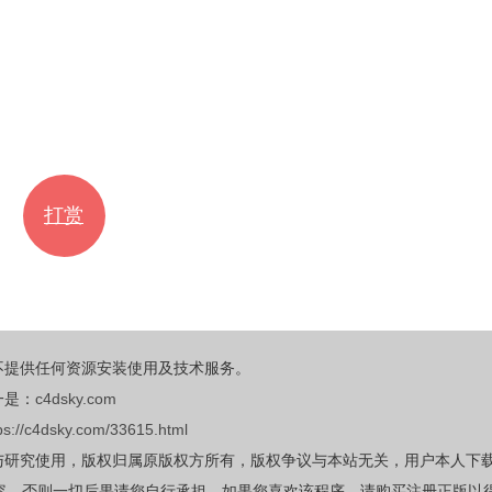
打赏
不提供任何资源安装使用及技术服务。
一是：
c4dsky.com
ps://c4dsky.com/33615.html
与研究使用，版权归属原版权方所有，版权争议与本站无关，用户本人下
容，否则一切后果请您自行承担，如果您喜欢该程序，请购买注册正版以