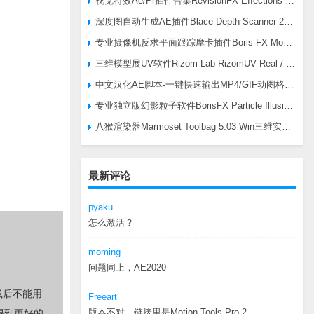
视觉特效Ae/Pr插件合集RevisionFX Effections Plus v25.8 CE Win 含RE:Zup/Twixtor/Flicker/RSMB插件
深度图自动生成AE插件Blace Depth Scanner 2 v2.4.49 Win/Mac，可轻松搞定体积雾/光、景深虚化、伪3D、场景扫描等效果
专业摄像机反求平面跟踪摩卡插件Boris FX Mocha Pro 2026.0.3 CE
三维模型展UV软件Rizom-Lab RizomUV Real / Virtual Space 2025.0.114 Win
中文汉化AE脚本-一键快速输出MP4/GIF动图格式插件AEscripts GifGun v2.2.1 Win/Mac
专业独立版幻影粒子软件BorisFX Particle Illusion Pro 2025.5 v18.5.1 Win
八猴渲染器Marmoset Toolbag 5.03 Win三维实时渲染软件
最新评论
pyaku
怎么激活？
moming
问题同上，AE2020
载后不能用
Freeart
版本不对，链接里是Motion.Tools.Pro.2...
得到更好的