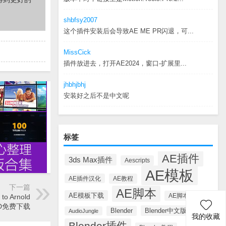
shbfsy2007
这个插件安装后会导致AE ME PR闪退，可...
MissCick
插件放进去，打开AE2024，窗口-扩展里...
jhbhjbhj
安装好之后不是中文呢
标签
AE插件
3ds Max插件
Aescripts
AE模板
AE插件汉化
AE教程
下一篇
AE脚本
AE模板下载
AE脚本汉化
o Arnold
MPED免费下载
Blender中文版插件
Blender
AudioJungle
我的收藏
Blender插件