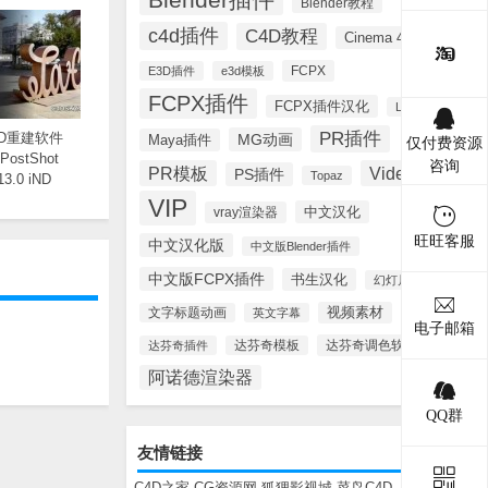
Blender教程
c4d插件
C4D教程
Cinema 4D
FCPX
E3D插件
e3d模板
FCPX插件
FCPX插件汉化
Lynda
PR插件
D重建软件
MG动画
Maya插件
仅付费资源
 PostShot
咨询
PR模板
Videohive
PS插件
Topaz
13.0 iND
VIP
中文汉化
vray渲染器
旺旺客服
中文汉化版
中文版Blender插件
中文版FCPX插件
书生汉化
幻灯片模板
视频素材
文字标题动画
英文字幕
电子邮箱
达芬奇调色软件
达芬奇插件
达芬奇模板
阿诺德渲染器
QQ群
友情链接
C4D之家
CG资源网
狐狸影视城
菜鸟C4D