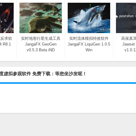
踪反求软
实时地形行星生成工具
实时流体模拟特效软件
高保真3
4 R8.1
JangaFX GeoGen
JangaFX LiquiGen 1.0.5
Jawset
v0.5.3 Beta iND
Win
v1.0.1
 互动式360度虚拟参观软件 免费下载：等您坐沙发呢！