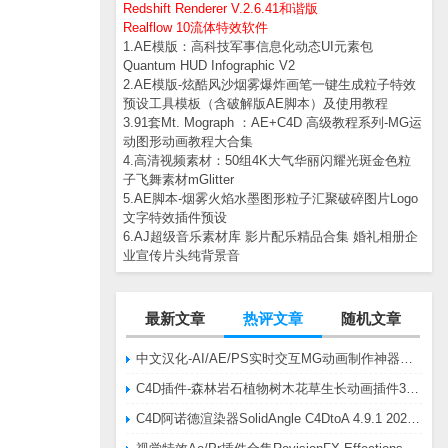
Redshift Renderer V.2.6.41和谐版
Realflow 10流体特效软件
1.AE模版：高科技军事信息化动态UI元素包
Quantum HUD Infographic V2
2.AE模版-炫酷风沙烟雾爆炸画笔一键生成粒子特效
预设工具模板（含破解版AE脚本）及使用教程
3.91套Mt. Mograph ：AE+C4D 高级教程系列-MG运
动图形动画教程大合集
4.高清视频素材：50组4K大气华丽闪耀光斑金色粒
子飞舞素材mGlitter
5.AE脚本-烟雾火焰水墨图形粒子汇聚破碎图片Logo
文字特效插件预设
6.AJ超级音乐素材库 影片配乐精品合集 婚礼相册企
业宣传片头纯背景音
最新文章
热评文章
随机文章
中文汉化-AI/AE/PS实时交互MG动画制作神器AE脚本Battle Axe Overlord v2.6.4 Win/Mac
C4D插件-森林岩石植物树木花草生长动画插件3DQuakers Forester v1.5.7 R20-R2025含扩展包
C4D阿诺德渲染器SolidAngle C4DtoA 4.9.1 2024/2025/2026 Win替换破解版