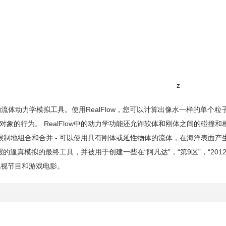
z
司开发的流体动力学模拟工具。使用RealFlow，您可以计算出像水一样的单个
的行为。 RealFlow中的动力学功能还允许软体和刚体之间的碰撞和
无限制地组合和合并 - 可以使用具有刚体或延性物体的流体，在海洋表面产
的逼真模拟的最终工具，并被用于创建一些在“阿凡达”，“第9区”，“2012”
的广告，电视节目和游戏电影。