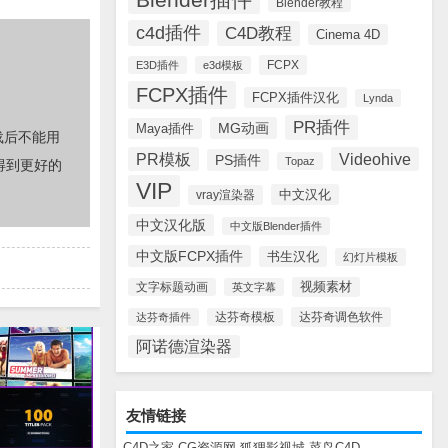
Blender教程
c4d插件
C4D教程
Cinema 4D
FCPX
E3D插件
e3d模板
FCPX插件
FCPX插件汉化
Lynda
PR插件
MG动画
Maya插件
载后不能用
PR模板
Videohive
PS插件
Topaz
得到更好的
VIP
中文汉化
vray渲染器
中文汉化版
中文版Blender插件
中文版FCPX插件
书生汉化
幻灯片模板
视频素材
文字标题动画
英文字幕
达芬奇调色软件
达芬奇插件
达芬奇模板
阿诺德渲染器
友情链接
C4D之家
CG资源网
狐狸影视城
菜鸟C4D