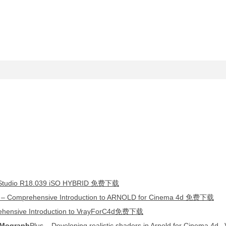
dio R18.039 iSO HYBRID 免费下载
ehensive Introducti
on to ARNOLD for Cinema 4d 免费下载
ehensive Introduction to VrayForC4d免费下载
Mograph
Plus – Developing realistic shaders in Arnold for Cinema 4d 