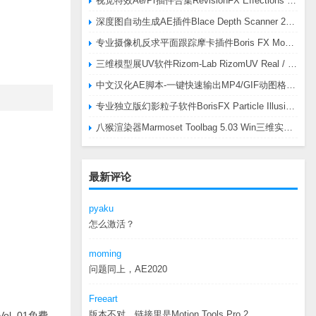
视觉特效Ae/Pr插件合集RevisionFX Effections Plus v25.8 CE Win 含RE:Zup/Twixtor/Flicker/RSMB插件
深度图自动生成AE插件Blace Depth Scanner 2 v2.4.49 Win/Mac，可轻松搞定体积雾/光、景深虚化、伪3D、场景扫描等效果
专业摄像机反求平面跟踪摩卡插件Boris FX Mocha Pro 2026.0.3 CE
三维模型展UV软件Rizom-Lab RizomUV Real / Virtual Space 2025.0.114 Win
中文汉化AE脚本-一键快速输出MP4/GIF动图格式插件AEscripts GifGun v2.2.1 Win/Mac
专业独立版幻影粒子软件BorisFX Particle Illusion Pro 2025.5 v18.5.1 Win
八猴渲染器Marmoset Toolbag 5.03 Win三维实时渲染软件
最新评论
pyaku
怎么激活？
moming
问题同上，AE2020
Freeart
版本不对，链接里是Motion.Tools.Pro.2...
, Vol. 01免费