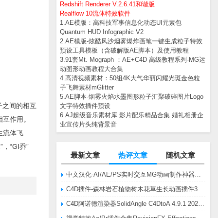
Redshift Renderer V.2.6.41和谐版
Realflow 10流体特效软件
1.AE模版：高科技军事信息化动态UI元素包
Quantum HUD Infographic V2
2.AE模版-炫酷风沙烟雾爆炸画笔一键生成粒子特效
预设工具模板（含破解版AE脚本）及使用教程
3.91套Mt. Mograph ：AE+C4D 高级教程系列-MG运
动图形动画教程大合集
4.高清视频素材：50组4K大气华丽闪耀光斑金色粒
子飞舞素材mGlitter
5.AE脚本-烟雾火焰水墨图形粒子汇聚破碎图片Logo
粒子之间的相互
文字特效插件预设
6.AJ超级音乐素材库 影片配乐精品合集 婚礼相册企
相互作用。
业宣传片头纯背景音
生流体飞
，“GI乔”
最新文章
热评文章
随机文章
中文汉化-AI/AE/PS实时交互MG动画制作神器AE脚本Battle Axe Overlord v2.6.4 Win/Mac
C4D插件-森林岩石植物树木花草生长动画插件3DQuakers Forester v1.5.7 R20-R2025含扩展包
C4D阿诺德渲染器SolidAngle C4DtoA 4.9.1 2024/2025/2026 Win替换破解版