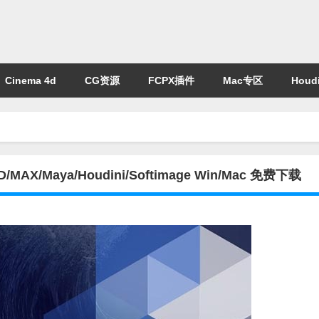
Cinema 4d
CG资源
FCPX插件
Mac专区
Houdi
4D/MAX/Maya/Houdini/Softimage Win/Mac 免费下载