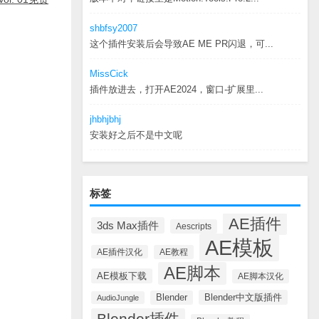
shbfsy2007
这个插件安装后会导致AE ME PR闪退，可...
MissCick
插件放进去，打开AE2024，窗口-扩展里...
jhbhjbhj
安装好之后不是中文呢
标签
AE插件
3ds Max插件
Aescripts
AE模板
AE插件汉化
AE教程
AE脚本
AE模板下载
AE脚本汉化
Blender中文版插件
Blender
AudioJungle
Blender插件