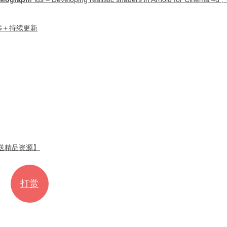
6G＋持续更新
 【送精品资源】
打赏