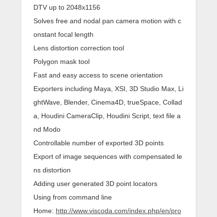
DTV up to 2048x1156
Solves free and nodal pan camera motion with c
onstant focal length
Lens distortion correction tool
Polygon mask tool
Fast and easy access to scene orientation
Exporters including Maya, XSI, 3D Studio Max, Li
ghtWave, Blender, Cinema4D, trueSpace, Collad
a, Houdini CameraClip, Houdini Script, text ﬁle a
nd Modo
Controllable number of exported 3D points
Export of image sequences with compensated le
ns distortion
Adding user generated 3D point locators
Using from command line
Home:
http://www.viscoda.com/index.php/en/pro