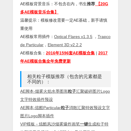
AE模板背景音乐：不包含在内，书生
推荐
【20G
多AE模板音乐合集】
温馨提示：模板修改需要一定AE基础，新手请慎
重使用
AE模板常用插件：
Optical Flares v1.3.5
，
Trapco
de Particular
，
Element 3D v2.2.2
AE模板合集：
2016年1596套AE模板合集
|
2017
年AE模板合集全年免费更新
相关粒子模版推荐（包含的元素都是
不同的）：
AE脚本-烟雾火焰水墨图形
粒子
汇聚破碎图片Logo
文字特效插件预设
AE脚本-炫酷Particular
粒子
消散汇聚特效预设文字
图片Logo脚本插件
VIP模板－炫酷风沙烟雾爆炸画笔
一键
生成粒子特