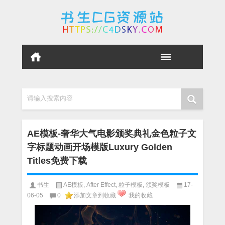
请输入搜索内容
AE模板-奢华大气电影颁奖典礼金色粒子文
字标题动画开场模版Luxury Golden
Titles免费下载
书生
AE模板
,
After Effect
,
粒子模板
,
颁奖模板
17-
06-05
0
添加文章到收藏
我的收藏