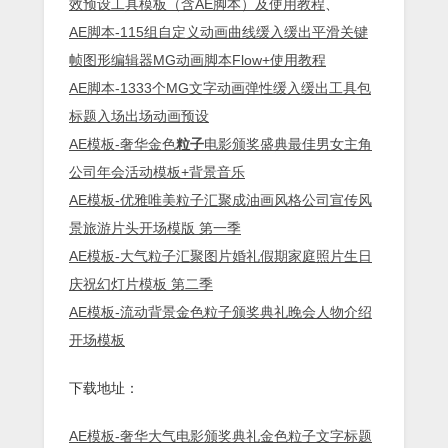
效预设工具模板（含AE脚本）及使用教程
、
AE脚本-115组自定义动画曲线缓入缓出平滑关键
帧图形编辑器MG动画脚本Flow+使用教程
AE脚本-1333个MG文字动画弹性缓入缓出工具包
标题入场出场动画预设
AE模板-奢华金色
粒子
电影颁奖盛典最佳男女主角
公司年会活动模板+背景音乐
AE模板-优雅唯美粒子汇聚成油画风格公司宣传风
景旅游片头开场模版 第一季
AE模板-大气粒子汇聚图片婚礼假期家庭照片生日
庆祝幻灯片模板 第二季
AE模板-流动背景金色粒子颁奖典礼晚会人物介绍
开场模板
下载地址：
AE模板-奢华大气电影颁奖典礼金色粒子文字标题