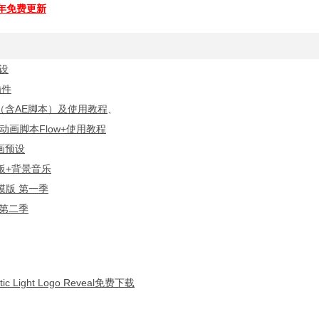
全年免费更新
设
插件
（含AE脚本）及使用教程
、
动画脚本Flow+使用教程
画预设
板+背景音乐
模版 第一季
 第二季
ght Logo Reveal免费下载