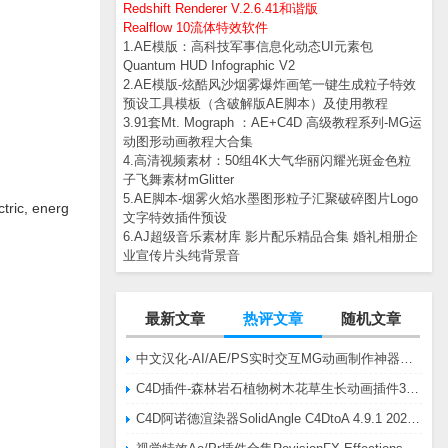
Redshift Renderer V.2.6.41和谐版
Realflow 10流体特效软件
1.AE模版：高科技军事信息化动态UI元素包
Quantum HUD Infographic V2
2.AE模版-炫酷风沙烟雾爆炸画笔一键生成粒子特效
预设工具模板（含破解版AE脚本）及使用教程
3.91套Mt. Mograph ：AE+C4D 高级教程系列-MG运
动图形动画教程大合集
4.高清视频素材：50组4K大气华丽闪耀光斑金色粒
子飞舞素材mGlitter
5.AE脚本-烟雾火焰水墨图形粒子汇聚破碎图片Logo
c, energ
文字特效插件预设
6.AJ超级音乐素材库 影片配乐精品合集 婚礼相册企
业宣传片头纯背景音
最新文章
热评文章
随机文章
中文汉化-AI/AE/PS实时交互MG动画制作神器AE脚本Battle Axe Overlord v2.6.4 Win/Mac
C4D插件-森林岩石植物树木花草生长动画插件3DQuakers Forester v1.5.7 R20-R2025含扩展包
C4D阿诺德渲染器SolidAngle C4DtoA 4.9.1 2024/2025/2026 Win替换破解版