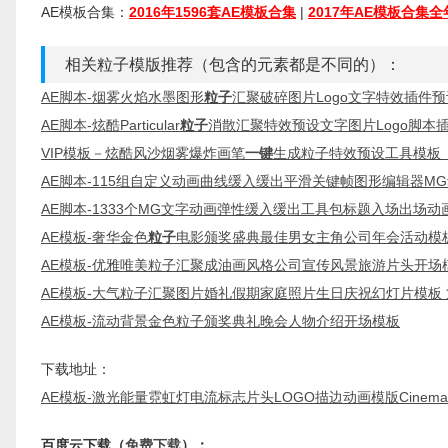
AE模板合集：
2016年1596套AE模板合集
|
2017年AE模板合集
相关粒子模版推荐（包含的元素都是不同的）：
AE脚本-烟雾火焰水墨图形
粒子
汇聚破碎图片Logo文字特效插件预
AE脚本-炫酷Particular
粒子
消散汇聚特效预设文字图片Logo脚本
VIP模板－炫酷风沙烟雾爆炸画笔
一键
生成粒子特效预设工具模板
AE脚本-115组自定义动画曲线缓入缓出平滑关键帧图形编辑器MG
AE脚本-1333个MG文字动画弹性缓入缓出工具包标题入场出场动
AE模板-奢华金色
粒子
电影颁奖盛典最佳男女主角公司年会活动模
AE模板-优雅唯美粒子汇聚成油画风格公司宣传风景旅游片头开场
AE模板-大气粒子汇聚图片婚礼假期家庭照片生日庆祝幻灯片模板
AE模板-流动背景金色粒子颁奖典礼晚会人物介绍开场模板
下载地址：
AE模板-激光能量霓虹灯电流标志片头LOGO描边动画模版Cinematic Li
百度云下载（
免费下载
）：