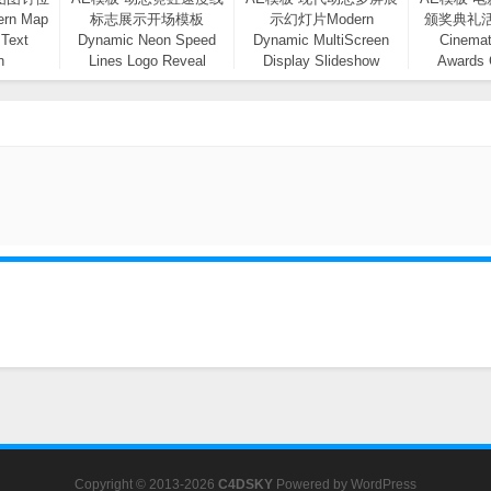
n Map
标志展示开场模板
示幻灯片Modern
颁奖典礼
 Text
Dynamic Neon Speed
Dynamic MultiScreen
Cinemat
n
Lines Logo Reveal
Display Slideshow
Awards
Opener
Event
Copyright © 2013-2026
C4DSKY
Powered by
WordPress