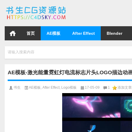
首页
AE模板
After Effect
Blender
请输入搜索内容
AE模板-激光能量霓虹灯电流标志片头LOGO描边动画模版Cin
书生
AE模板
,
After Effect
,
Logo模板
17-05-09
1
添加文章