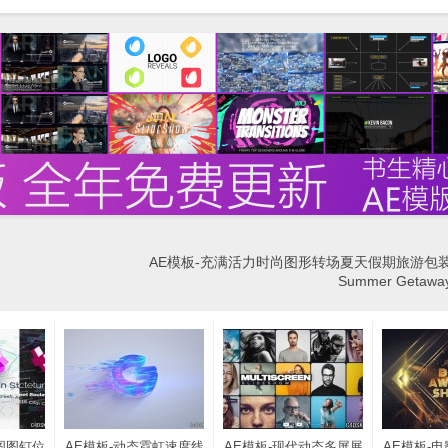
AE模板-充满活力时尚图形转场夏天假期旅游包
Summer Geta
图图钉位
AE模板-动态霓虹速度线
AE模板-现代动态多屏展
AE模板-