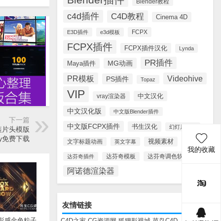
Blender教程
c4d插件
C4D教程
Cinema 4D
FCPX
E3D插件
e3d模板
FCPX插件
FCPX插件汉化
Lynda
PR插件
MG动画
Maya插件
PR模板
Videohive
PS插件
Topaz
VIP
中文汉化
vray渲染器
中文汉化版
中文版Blender插件
下一篇
中文版FCPX插件
书生汉化
幻灯片模板
装片头模版
way免费下载
视频素材
文字标题动画
英文字幕
我的收藏
达芬奇调色软件
达芬奇插件
达芬奇模板
阿诺德渲染器
友情链接
电影感金色粒子
C4D之家
CG资源网
狐狸影视城
菜鸟C4D