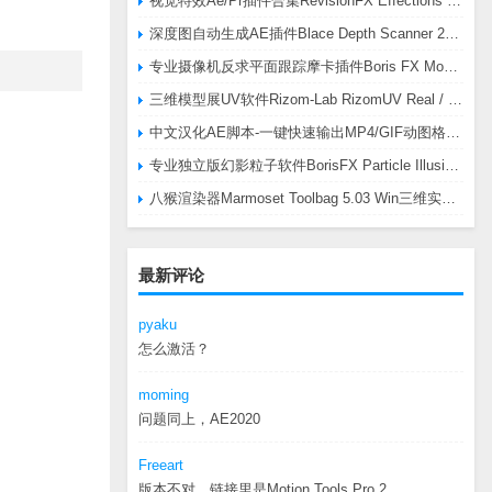
视觉特效Ae/Pr插件合集RevisionFX Effections Plus v25.8 CE Win 含RE:Zup/Twixtor/Flicker/RSMB插件
深度图自动生成AE插件Blace Depth Scanner 2 v2.4.49 Win/Mac，可轻松搞定体积雾/光、景深虚化、伪3D、场景扫描等效果
专业摄像机反求平面跟踪摩卡插件Boris FX Mocha Pro 2026.0.3 CE
三维模型展UV软件Rizom-Lab RizomUV Real / Virtual Space 2025.0.114 Win
中文汉化AE脚本-一键快速输出MP4/GIF动图格式插件AEscripts GifGun v2.2.1 Win/Mac
专业独立版幻影粒子软件BorisFX Particle Illusion Pro 2025.5 v18.5.1 Win
八猴渲染器Marmoset Toolbag 5.03 Win三维实时渲染软件
最新评论
pyaku
怎么激活？
moming
问题同上，AE2020
Freeart
版本不对，链接里是Motion.Tools.Pro.2...