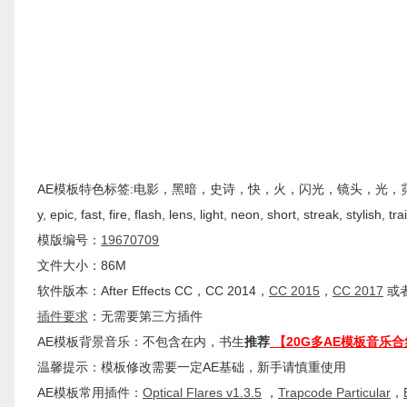
AE模板特色标签:电影，黑暗，史诗，快，火，闪光，镜头，光，霓虹灯，条纹，时髦，Cine
y, epic, fast, fire, flash, lens, light, neon, short, streak, stylish, trai
模版编号：
19670709
文件大小：86M
软件版本：
After Effects
CC
，CC 2014，
CC 2015
，
CC 2017
或者
插件
要求
：无需要第三方插件
AE模板背景音乐：不包含在内，书生
推荐
【20G多AE模板音乐合
温馨提示：模板修改需要一定AE基础，新手请慎重使用
AE模板常用插件：
Optical Flares v1.3.5
，
Trapcode Particular
，