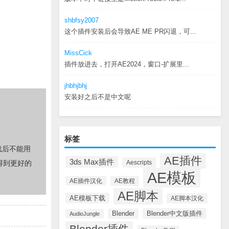
shbfsy2007
这个插件安装后会导致AE ME PR闪退，可...
MissCick
插件放进去，打开AE2024，窗口-扩展里...
jhbhjbhj
安装好之后不是中文呢
标签
载后不能用
AE插件
3ds Max插件
Aescripts
得到更好的
AE模板
AE插件汉化
AE教程
AE脚本
AE模板下载
AE脚本汉化
Blender中文版插件
Blender
AudioJungle
Blender插件