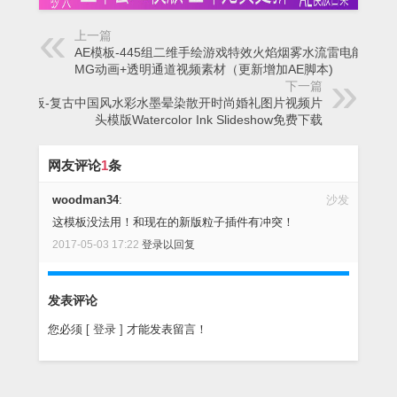
上一篇
AE模板-445组二维手绘游戏特效火焰烟雾水流雷电能量
MG动画+透明通道视频素材（更新增加AE脚本)
下一篇
AE模板-复古中国风水彩水墨晕染散开时尚婚礼图片视频片
头模版Watercolor Ink Slideshow免费下载
网友评论
1
条
woodman34
:
沙发
这模板没法用！和现在的新版粒子插件有冲突！
2017-05-03 17:22
登录以回复
发表评论
您必须
[ 登录 ]
才能发表留言！