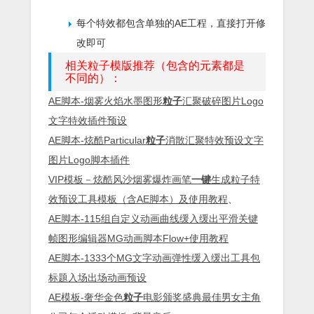
每个特效都包含单独的AE工程，直接打开修
改即可
相关粒子模版推荐（包含的元素都是
不同的）：
AE脚本-烟雾火焰水墨图形
粒子
汇聚破碎图片Logo
文字特效插件预设
AE脚本-炫酷Particular
粒子
消散汇聚特效预设文字
图片Logo脚本插件
VIP模板－炫酷风沙烟雾爆炸画笔
一键
生成粒子特
效预设工具模板（含AE脚本）及使用教程
、
AE脚本-115组自定义动画曲线缓入缓出平滑关键
帧图形编辑器MG动画脚本Flow+使用教程
AE脚本-1333个MG文字动画弹性缓入缓出工具包
标题入场出场动画预设
AE模板-奢华金色
粒子
电影颁奖盛典最佳男女主角