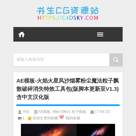
请输入搜索内容
AE模板-火焰火星风沙烟雾粉尘魔法粒子飘
散破碎消失特效工具包(版脚本更新至V1.3)
含中文汉化版
书生
AE模板
,
After Effect
,
粒子模板
17-04-23
1
添加文章到收藏
我的收藏