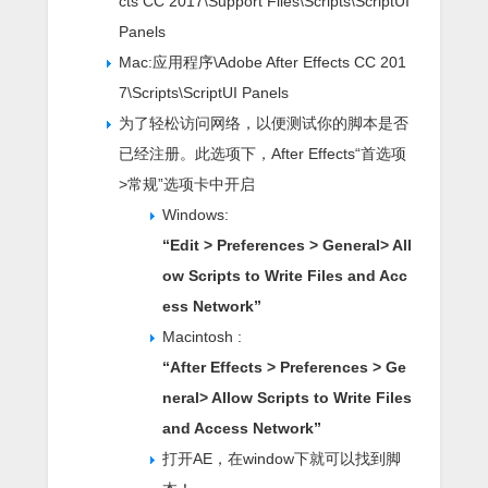
cts CC 2017\Support Files\Scripts\ScriptUI
Panels
Mac:应用程序\Adobe After Effects CC 201
7\Scripts\ScriptUI Panels
为了轻松访问网络，以便测试你的脚本是否
已经注册。此选项下，After Effects“首选项
>常规”选项卡中开启
Windows:
“Edit > Preferences > General> All
ow Scripts to Write Files and Acc
ess Network”
Macintosh :
“After Effects > Preferences > Ge
neral> Allow Scripts to Write Files
and Access Network”
打开AE，在window下就可以找到脚