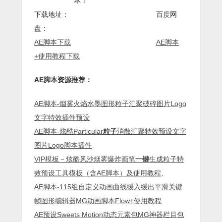
本！
下载地址： 百度网
盘：
AE脚本下载
AE脚本
+使用教程下载
AE脚本资源推荐：
AE脚本-烟雾火焰水墨图形粒子汇聚破碎图片Logo
文字特效插件预设
AE脚本-炫酷Particular
粒子
消散汇聚特效预设文字
图片Logo脚本插件
VIP模板－炫酷风沙烟雾爆炸画笔
一键
生成粒子特
效预设工具模板（含AE脚本）及使用教程
、
AE脚本-115组自定义动画曲线缓入缓出平滑关键
帧图形编辑器MG动画脚本Flow+使用教程
AE预设Sweets Motion动态元素包MG神器栏目包