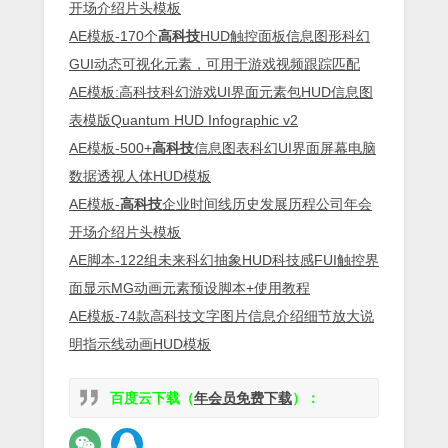
开场介绍片头模板
AE模板-170个
高科技
HUD触控面板信息图形科幻
GUI动态可视化元素，可用于游戏视频跟踪匹配
AE模板:高科技科幻游戏UI界面元素包HUD信息图
表模版Quantum HUD Infographic v2
AE模板-500+
高科技
信息图表科幻UI界面屏幕电脑
数据透视人体HUD模板
AE模板-
高科技
企业时间线历史发展历程公司年会
开场介绍片头模板
AE脚本-122组未来科幻抽象HUD科技感FUI触控界
面显示MG动画元素预设脚本+使用教程
AE模板-74款高科技文字图片信息介绍细节放大说
明指示线动画HUD模板
百度云下载（
年会员免费下载
）：