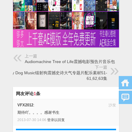
上一篇
Audiomachine Tree of Life震撼电影预告片音乐包
下一篇
X-ray Dog Music镭射狗震撼史诗大气专题片配乐素材51-
61,62,63集
网友评论
1
条
VFX2012
:
沙发
期待吖。。。。感谢书生
2013-07-30 14:06
登录以回复