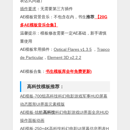
表达式问题）
插件
要求
：无需要第三方插件
AE模板背景音乐：不包含在内，书生
推荐
【20G
多AE模板音乐合集】
温馨提示：模板修改需要一定AE基础，新手请慎
重使用
AE模板常用插件：
Optical Flares v1.3.5
，
Trapco
de Particular
，
Element 3D v2.2.2
AE模板合集：
书生模板库全年免费更新)
高科技模板推荐：
AE模板-700组高科技科幻电影游戏军事HUD屏幕
动态图形UI界面元素模版
AE模板-炫酷
高科技
科幻电影游戏UI界面全息HUD
操作面板动画
AE模板-250+4K高科技科幻电影UI屏幕信息图表H