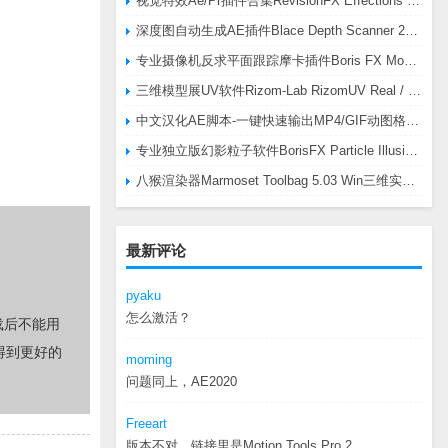
视觉特效Ae/Pr插件合集RevisionFX Effections Plus v25.8 CE Win 含RE:Zup/Twixtor/Flicker/RSMB插件
深度图自动生成AE插件Blace Depth Scanner 2 v2.4.49 Win/Mac，可轻松搞定体积雾/光、景深虚化、伪3D、场景扫描等效果
专业摄像机反求平面跟踪摩卡插件Boris FX Mocha Pro 2026.0.3 CE
三维模型展UV软件Rizom-Lab RizomUV Real / Virtual Space 2025.0.114 Win
中文汉化AE脚本-一键快速输出MP4/GIF动图格式插件AEscripts GifGun v2.2.1 Win/Mac
专业独立版幻影粒子软件BorisFX Particle Illusion Pro 2025.5 v18.5.1 Win
八猴渲染器Marmoset Toolbag 5.03 Win三维实时渲染软件
最新评论
pyaku
怎么激活？
载后不能用
得到更好的
moming
问题同上，AE2020
Freeart
版本不对，链接里是Motion.Tools.Pro.2...