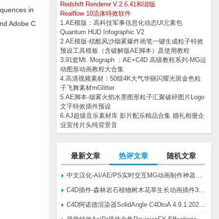
Redshift Renderer V.2.6.41和谐版
equences in
Realflow 10流体特效软件
1.AE模版：高科技军事信息化动态UI元素包
 and Adobe C
Quantum HUD Infographic V2
2.AE模版-炫酷风沙烟雾爆炸画笔一键生成粒子特效
预设工具模板（含破解版AE脚本）及使用教程
3.91套Mt. Mograph ：AE+C4D 高级教程系列-MG运
动图形动画教程大合集
4.高清视频素材：50组4K大气华丽闪耀光斑金色粒
子飞舞素材mGlitter
5.AE脚本-烟雾火焰水墨图形粒子汇聚破碎图片Logo
文字特效插件预设
6.AJ超级音乐素材库 影片配乐精品合集 婚礼相册企
业宣传片头纯背景音
最新文章
热评文章
随机文章
中文汉化-AI/AE/PS实时交互MG动画制作神器AE脚本Battle Axe Overlord v2.6.4 Win/Mac
C4D插件-森林岩石植物树木花草生长动画插件3DQuakers Forester v1.5.7 R20-R2025含扩展包
C4D阿诺德渲染器SolidAngle C4DtoA 4.9.1 2024/2025/2026 Win替换破解版