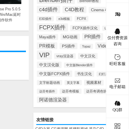
Blender教程
c4d插件
se Pro 5.0.5
C4D教程
Cinema 4D
0 Win/Mac延时
FCPX
E3D插件
e3d模板
制作软件
FCPX插件
FCPX插件汉化
Lynda
PR插件
MG动画
Maya插件
仅付费资源
咨询
PR模板
Videohive
PS插件
Topaz
VIP
中文汉化
vray渲染器
旺旺客服
中文汉化版
中文版Blender插件
中文版FCPX插件
书生汉化
幻灯片模板
视频素材
文字标题动画
英文字幕
电子邮箱
达芬奇调色软件
达芬奇插件
达芬奇模板
阿诺德渲染器
QQ群
友情链接
C4D之家
CG资源网
狐狸影视城
菜鸟C4D