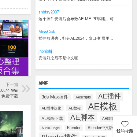
shbfsy2007
这个插件安装后会导致AE ME PR闪退，可...
MissCick
插件放进去，打开AE2024，窗口-扩展里...
jhbhjbhj
安装好之后不是中文呢
标签
下一篇
.74 Win
AE插件
4 免费下载
3ds Max插件
Aescripts
AE模板
AE插件汉化
AE教程
AE脚本
AE模板下载
AE脚本汉化
Blender中文版插件
Blender
AudioJungle
我的收藏
Blender插件