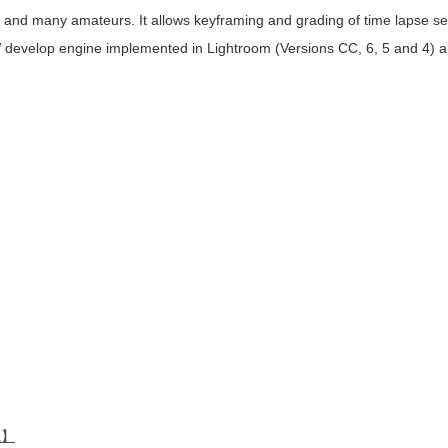
and many amateurs. It allows keyframing and grading of time lapse s
W develop engine implemented in Lightroom (Versions CC, 6, 5 and 4)
源】