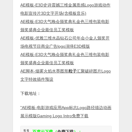
AE模板-E3D史诗震撼三维金属质感Logo游戏动作
电影宣传片3D文字开场(含模板音乐)
AE模板-E3D大气晚会颁奖典礼金色三维包装电影
颁奖盛典企业最佳员工奖模板
AE模板-优雅三维水晶钻石公司年会小金人颁奖开
场电视节目商业广告logo演绎E3D模版
AE模板-E3D大气晚会颁奖典礼金色三维包装电影
颁奖盛典企业最佳员工奖模板
AE脚本-烟雾火焰水墨图形
粒子
汇聚破碎图片Logo
文字特效插件预设
下载地址：
"AE模板-电影游戏应用App标志Logo路径描边动画
展示模版Gaming Logo Intro免费下载
百度云下载（
免费下载
）：