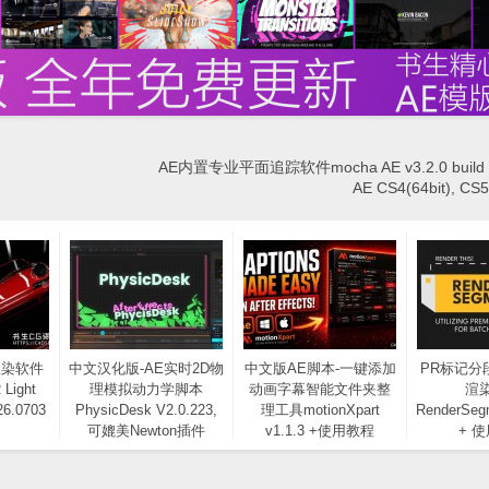
AE内置专业平面追踪软件mocha AE v3.2.0 build
AE CS4(64bit), CS
渲染软件
中文汉化版-AE实时2D物
中文版AE脚本-一键添加
PR标记分
 Light
理模拟动力学脚本
动画字幕智能文件夹整
渲
26.0703
PhysicDesk V2.0.223,
理工具motionXpart
RenderSeg
可媲美Newton插件
v1.1.3 +使用教程
+ 