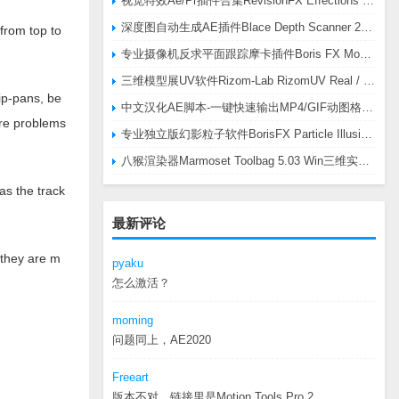
视觉特效Ae/Pr插件合集RevisionFX Effections Plus v25.8 CE Win 含RE:Zup/Twixtor/Flicker/RSMB插件
深度图自动生成AE插件Blace Depth Scanner 2 v2.4.49 Win/Mac，可轻松搞定体积雾/光、景深虚化、伪3D、场景扫描等效果
from top to
专业摄像机反求平面跟踪摩卡插件Boris FX Mocha Pro 2026.0.3 CE
三维模型展UV软件Rizom-Lab RizomUV Real / Virtual Space 2025.0.114 Win
ip-pans, be
中文汉化AE脚本-一键快速输出MP4/GIF动图格式插件AEscripts GifGun v2.2.1 Win/Mac
ure problems
专业独立版幻影粒子软件BorisFX Particle Illusion Pro 2025.5 v18.5.1 Win
八猴渲染器Marmoset Toolbag 5.03 Win三维实时渲染软件
as the track
最新评论
 they are m
pyaku
怎么激活？
moming
问题同上，AE2020
Freeart
版本不对，链接里是Motion.Tools.Pro.2...