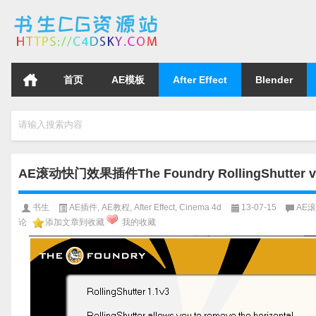
首页
AE模板
After Effect
Blender
请输入搜索内容
AE滚动快门效果插件The Foundry RollingShutter v1.
书生
AE插件
,
AE教程
,
After Effect
,
Cinema 4d
13-07-15
AE滚动
论
添加文章到收藏
我的收藏