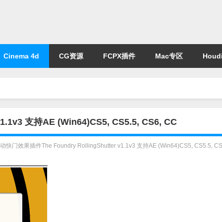
Cinema 4d
CG资源
FCPX插件
Mac专区
Houdi
1v3 支持AE (Win64)CS5, CS5.5, CS6, CC
快门效果插件The Foundry RollingShutter v1.1v3 支持AE (Win64)CS5, CS5.5, CS