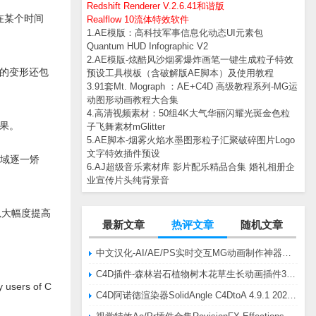
Redshift Renderer V.2.6.41和谐版
是在某个时间
Realflow 10流体特效软件
1.AE模版：高科技军事信息化动态UI元素包
Quantum HUD Infographic V2
2.AE模版-炫酷风沙烟雾爆炸画笔一键生成粒子特效
的变形还包
预设工具模板（含破解版AE脚本）及使用教程
3.91套Mt. Mograph ：AE+C4D 高级教程系列-MG运
动图形动画教程大合集
4.高清视频素材：50组4K大气华丽闪耀光斑金色粒
果。
子飞舞素材mGlitter
5.AE脚本-烟雾火焰水墨图形粒子汇聚破碎图片Logo
文字特效插件预设
区域逐一矫
6.AJ超级音乐素材库 影片配乐精品合集 婚礼相册企
业宣传片头纯背景音
可以大幅度提高
最新文章
热评文章
随机文章
中文汉化-AI/AE/PS实时交互MG动画制作神器AE脚本Battle Axe Overlord v2.6.4 Win/Mac
C4D插件-森林岩石植物树木花草生长动画插件3DQuakers Forester v1.5.7 R20-R2025含扩展包
y users of C
C4D阿诺德渲染器SolidAngle C4DtoA 4.9.1 2024/2025/2026 Win替换破解版