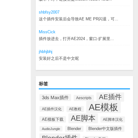
shbfsy2007
这个插件安装后会导致AE ME PR闪退，可...
MissCick
插件放进去，打开AE2024，窗口-扩展里...
jhbhjbhj
安装好之后不是中文呢
标签
AE插件
3ds Max插件
Aescripts
AE模板
AE插件汉化
AE教程
AE脚本
AE模板下载
AE脚本汉化
Blender中文版插件
Blender
AudioJungle
Blender插件