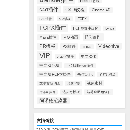
Blender教程
c4d插件
C4D教程
Cinema 4D
FCPX
E3D插件
e3d模板
FCPX插件
FCPX插件汉化
Lynda
PR插件
MG动画
Maya插件
PR模板
Videohive
PS插件
Topaz
VIP
中文汉化
vray渲染器
中文汉化版
中文版Blender插件
中文版FCPX插件
书生汉化
幻灯片模板
视频素材
文字标题动画
英文字幕
达芬奇调色软件
达芬奇插件
达芬奇模板
阿诺德渲染器
友情链接
C4D之家
CG资源网
狐狸影视城
菜鸟C4D