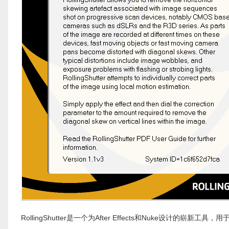
RollingShutter是一个为After Effects和Nuke设计