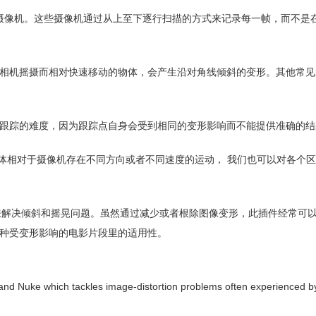
像传感器的摄像机。这些摄像机通过从上至下逐行扫描的方式来记录每一帧，而不
相机摇摄而相对快速移动的物体，会产生沿对角线倾斜的变形。其他常见
跟踪的难度，因为跟踪点自身会受到相同的变形影响而不能提供准确的结
）技术，即使物体相对于摄像机存在不同方向或者不同速度的运动， 我们也可以对各个
效师的角度出发来解决倾斜和摇晃问题。虽然通过减少或者根除图像变形，此插件经常
种受变形影响的电影片段里的适用性。
and Nuke which tackles image-distortion problems often experienced b