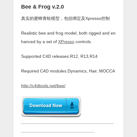
Bee & Frog v.2.0
真实的蜜蜂青蛙模型，包括绑定及Xpresso控制
Realistic bee and frog model, both rigged and en
hanced by a set of
XPresso
controls.
Supported C4D releases:R12, R13,R14
Required C4D modules:Dynamics, Hair, MOCCA
http://c4dtools.net/bee/
______________________________________
______________________________