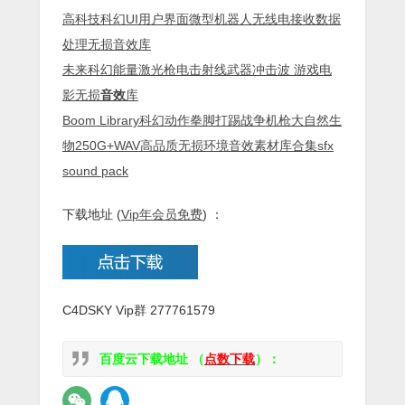
高科技科幻UI用户界面微型机器人无线电接收数据
处理无损音效库
未来科幻能量激光枪电击射线武器冲击波 游戏电
影无损
音效
库
Boom Library科幻动作拳脚打踢战争机枪大自然生
物250G+WAV高品质无损环境音效素材库合集sfx
sound pack
下载地址 (
Vip年会员免费
) ：
C4DSKY Vip群 277761579
百度云下载地址 （
点数下载
）：