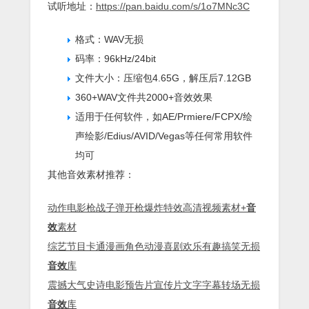
试听地址：
https://pan.baidu.com/s/1o7MNc3C
格式：WAV无损
码率：96kHz/24bit
文件大小：压缩包4.65G，解压后7.12GB
360+WAV文件共2000+音效效果
适用于任何软件，如AE/Prmiere/FCPX/绘
声绘影/Edius/AVID/Vegas等任何常用软件
均可
其他音效素材推荐：
动作电影枪战子弹开枪爆炸特效高清视频素材+
音
效
素材
综艺节目卡通漫画角色动漫喜剧欢乐有趣搞笑无损
音效
库
震撼大气史诗电影预告片宣传片文字字幕转场无损
音效
库