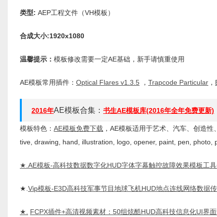
类型:
AEP工程文件（VH模板）
合成大小:1920x1080
温馨提示：
模板修改需要一定AE基础，新手请慎重使用
AE模板常用插件：
Optical Flares v1.3.5
，
Trapcode Particular
，
AE模板合集：
2016年
书生AE模板库(2016年全年免费更新)
模板特色：
AE模板免费下载
，AE模板适用于艺术、汽车、创造性、绘制手,说
tive, drawing, hand, illustration, logo, opener, paint, pen, photo,
★.
AE模板-高科技数据数字化HUD字体字幕触控故障效果模板工具
★.
Vip模板-E3D高科技军事节目地球飞机HUD地点连线网络数
★.
FCPX插件+高清视频素材：50组炫酷HUD高科技信息化UI界