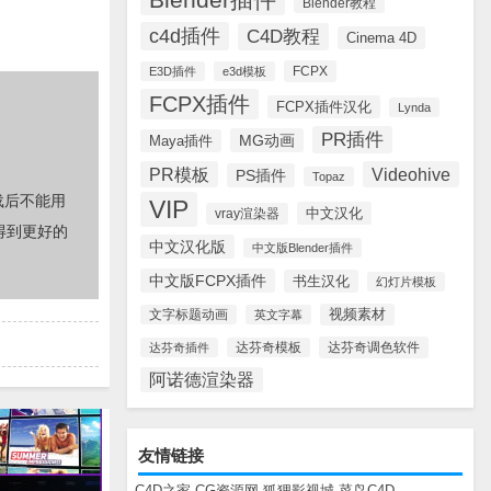
Blender教程
c4d插件
C4D教程
Cinema 4D
FCPX
E3D插件
e3d模板
FCPX插件
FCPX插件汉化
Lynda
PR插件
MG动画
Maya插件
PR模板
Videohive
PS插件
Topaz
载后不能用
VIP
中文汉化
vray渲染器
得到更好的
中文汉化版
中文版Blender插件
中文版FCPX插件
书生汉化
幻灯片模板
视频素材
文字标题动画
英文字幕
达芬奇调色软件
达芬奇插件
达芬奇模板
阿诺德渲染器
友情链接
C4D之家
CG资源网
狐狸影视城
菜鸟C4D