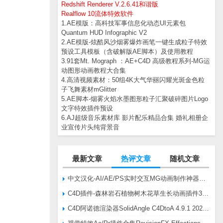
Redshift Renderer V.2.6.41和谐版
Realflow 10流体特效软件
1.AE模版：高科技军事信息化动态UI元素包
Quantum HUD Infographic V2
2.AE模版-炫酷风沙烟雾爆炸画笔一键生成粒子特效
预设工具模板（含破解版AE脚本）及使用教程
3.91套Mt. Mograph ：AE+C4D 高级教程系列-MG运
动图形动画教程大合集
4.高清视频素材：50组4K大气华丽闪耀光斑金色粒
子飞舞素材mGlitter
5.AE脚本-烟雾火焰水墨图形粒子汇聚破碎图片Logo
文字特效插件预设
6.AJ超级音乐素材库 影片配乐精品合集 婚礼相册企
业宣传片头纯背景音
最新文章
热评文章
随机文章
中文汉化-AI/AE/PS实时交互MG动画制作神器AE脚本Battle Axe Overlord v2.6.4 Win/Mac
C4D插件-森林岩石植物树木花草生长动画插件3DQuakers Forester v1.5.7 R20-R2025含扩展包
C4D阿诺德渲染器SolidAngle C4DtoA 4.9.1 2024/2025/2026 Win替换破解版