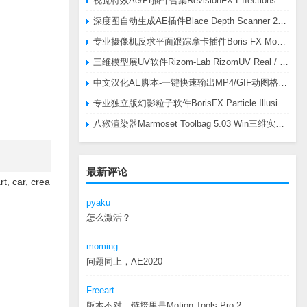
视觉特效Ae/Pr插件合集RevisionFX Effections Plus v25.8 CE Win 含RE:Zup/Twixtor/Flicker/RSMB插件
深度图自动生成AE插件Blace Depth Scanner 2 v2.4.49 Win/Mac，可轻松搞定体积雾/光、景深虚化、伪3D、场景扫描等效果
专业摄像机反求平面跟踪摩卡插件Boris FX Mocha Pro 2026.0.3 CE
三维模型展UV软件Rizom-Lab RizomUV Real / Virtual Space 2025.0.114 Win
中文汉化AE脚本-一键快速输出MP4/GIF动图格式插件AEscripts GifGun v2.2.1 Win/Mac
专业独立版幻影粒子软件BorisFX Particle Illusion Pro 2025.5 v18.5.1 Win
八猴渲染器Marmoset Toolbag 5.03 Win三维实时渲染软件
最新评论
ar, crea
pyaku
怎么激活？
moming
问题同上，AE2020
Freeart
版本不对，链接里是Motion.Tools.Pro.2...