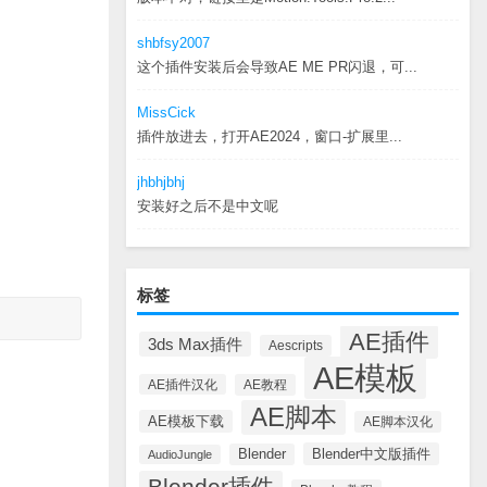
shbfsy2007
这个插件安装后会导致AE ME PR闪退，可...
MissCick
插件放进去，打开AE2024，窗口-扩展里...
jhbhjbhj
安装好之后不是中文呢
标签
AE插件
3ds Max插件
Aescripts
AE模板
AE插件汉化
AE教程
AE脚本
AE模板下载
AE脚本汉化
Blender中文版插件
Blender
AudioJungle
Blender插件