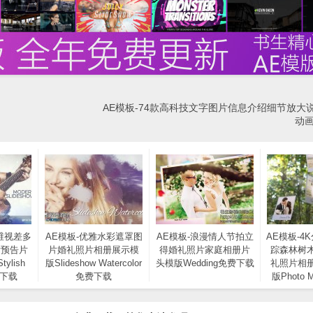
AE模板-74款高科技文字图片信息介绍细节放大
动画
维视差多
AE模板-优雅水彩遮罩图
AE模板-浪漫情人节拍立
AE模板-4
片预告片
片婚礼照片相册展示模
得婚礼照片家庭相册片
踪森林树
ylish
版Slideshow Watercolor
头模版Wedding免费下载
礼照片相
费下载
免费下载
版Photo M
Tree