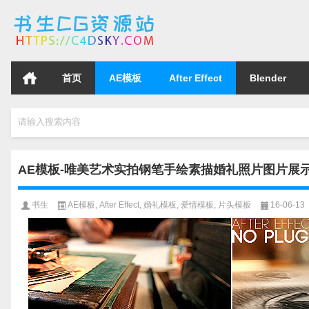
首页
AE模板
After Effect
Blender
请输入搜索内容
AE模板-唯美艺术实拍钢笔手绘素描婚礼照片图片展示片头
书生
AE模板
,
After Effect
,
婚礼模板
,
爱情模板
,
片头模板
16-06-13