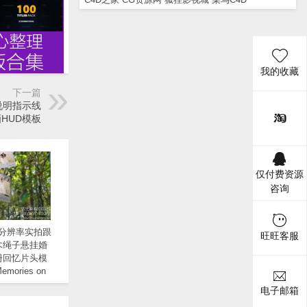
我的收藏
下一篇
说明指示线
HUD模板
仅付费资源
咨询
K分辨率实拍跟
旺旺客服
木绳子悬挂婚
册回忆片头模
emories on
s免费下载
电子邮箱