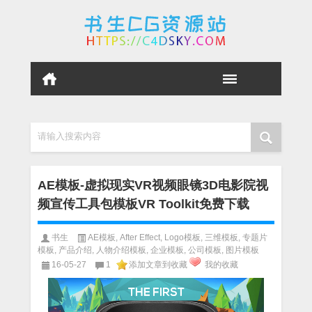
请输入搜索内容
AE模板-虚拟现实VR视频眼镜3D电影院视
频宣传工具包模板VR Toolkit免费下载
书生
AE模板
,
After Effect
,
Logo模板
,
三维模板
,
专题片
模板
,
产品介绍
,
人物介绍模板
,
企业模板
,
公司模板
,
图片模板
16-05-27
1
添加文章到收藏
我的收藏