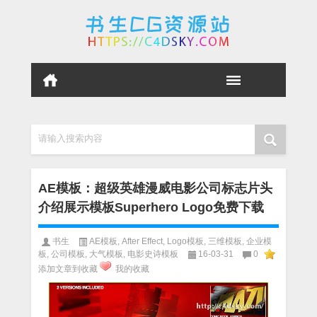
请输入搜索内容
AE模板：超级英雄漫威电影公司标志片头
介绍展示模板Superhero Logo免费下载
书生
AE模板
,
After Effect
,
Logo模板
,
三维模板
,
企业模
板
,
公司模板
,
大气模板
,
电影史诗模板
16-03-31
0
添加文章到收藏
我的收藏