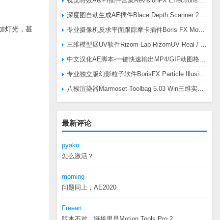
视觉特效Ae/Pr插件合集RevisionFX Effections Plus v25.8 CE Win 含RE:Zup/Twixtor/Flicker/RSMB插件
深度图自动生成AE插件Blace Depth Scanner 2 v2.4.49 Win/Mac，可轻松搞定体积雾/光、景深虚化、伪3D、场景扫描等效果
添加灯光，甚
专业摄像机反求平面跟踪摩卡插件Boris FX Mocha Pro 2026.0.3 CE
三维模型展UV软件Rizom-Lab RizomUV Real / Virtual Space 2025.0.114 Win
中文汉化AE脚本-一键快速输出MP4/GIF动图格式插件AEscripts GifGun v2.2.1 Win/Mac
专业独立版幻影粒子软件BorisFX Particle Illusion Pro 2025.5 v18.5.1 Win
八猴渲染器Marmoset Toolbag 5.03 Win三维实时渲染软件
最新评论
pyaku
怎么激活？
moming
问题同上，AE2020
Freeart
版本不对，链接里是Motion.Tools.Pro.2...