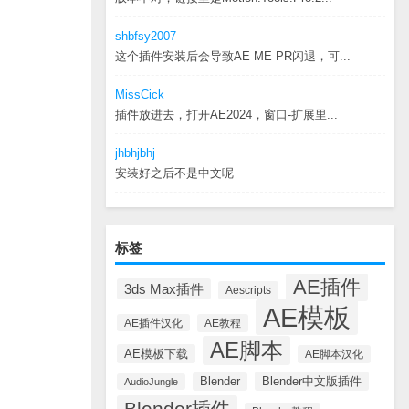
shbfsy2007
这个插件安装后会导致AE ME PR闪退，可...
MissCick
插件放进去，打开AE2024，窗口-扩展里...
jhbhjbhj
安装好之后不是中文呢
标签
AE插件
3ds Max插件
Aescripts
AE模板
AE插件汉化
AE教程
AE脚本
AE模板下载
AE脚本汉化
Blender中文版插件
Blender
AudioJungle
Blender插件