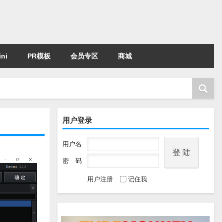
ni
PR模板
会员专区
商城
用户登录
用户名
密 码
用户注册
记住我