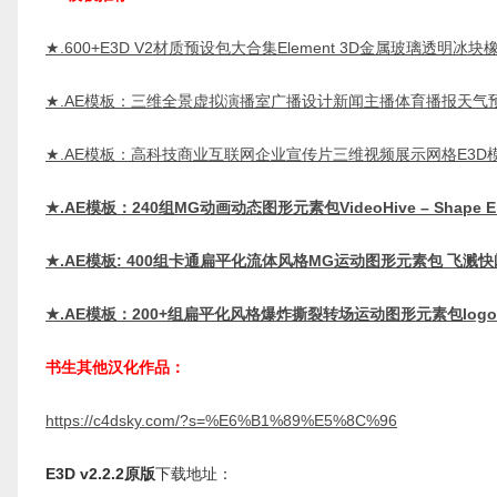
★.600+E3D V2材质预设包大合集Element 3D金属玻璃透明冰
★.AE模板：三维全景虚拟演播室广播设计新闻主播体育播报天气预告
★.AE模板：高科技商业互联网企业宣传片三维视频展示网格E3D
★.AE模板：240组MG动画动态图形元素包VideoHive – Shape El
★.AE模板: 400组卡通扁平化流体风格MG运动图形元素包 飞
★.AE模板：200+组扁平化风格爆炸撕裂转场运动图形元素包lo
书生其他汉化作品：
https://c4dsky.com/?s=%E6%B1%89%E5%8C%96
E3D v2.2.2原版
下载地址：