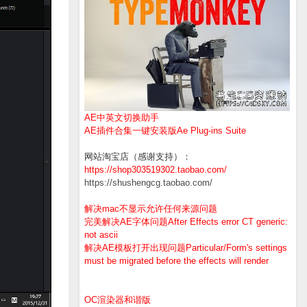
AE中英文切换助手
AE插件合集一键安装版Ae Plug-ins Suite
网站淘宝店（感谢支持）：
https://shop303519302.taobao.com/
https://shushengcg.taobao.com/
解决mac不显示允许任何来源问题
完美解决AE字体问题After Effects error CT generic:
not ascii
解决AE模板打开出现问题Particular/Form's settings
must be migrated before the effects will render
OC渲染器和谐版