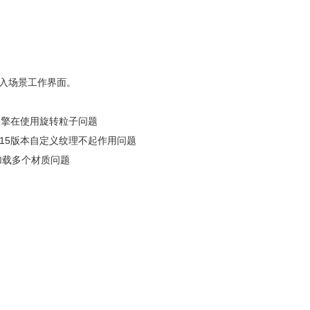
 重新链接进入场景工作界面。
s. 修复动画引擎在使用旋转粒子问题
复AE CC 2015版本自定义纹理不起作用问题
OBJ文件加载多个材质问题