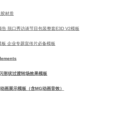
块橡胶材质
 脱口秀访谈节目包装整套E3D V2模板
模板 企业专题宣传片必备模板
ements
溅快闪形状过渡转场效果模板
go动画展示模板（含MG动画音效）