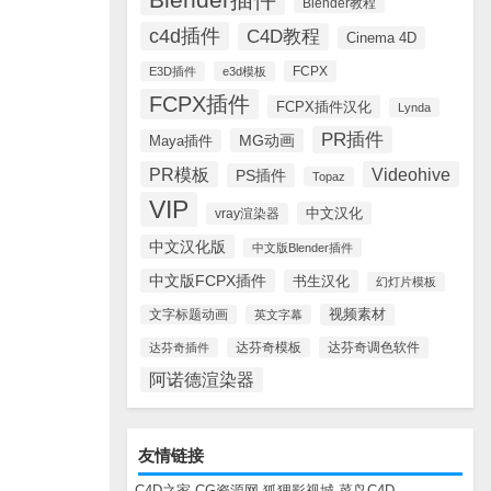
Blender教程
c4d插件
C4D教程
Cinema 4D
FCPX
E3D插件
e3d模板
FCPX插件
FCPX插件汉化
Lynda
PR插件
MG动画
Maya插件
PR模板
Videohive
PS插件
Topaz
VIP
中文汉化
vray渲染器
中文汉化版
中文版Blender插件
中文版FCPX插件
书生汉化
幻灯片模板
视频素材
文字标题动画
英文字幕
达芬奇调色软件
达芬奇插件
达芬奇模板
阿诺德渲染器
友情链接
C4D之家
CG资源网
狐狸影视城
菜鸟C4D