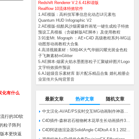
Redshift Renderer V.2.6.41和谐版
Realflow 10流体特效软件
1.AE模版：高科技军事信息化动态UI元素包
Quantum HUD Infographic V2
2.AE模版-炫酷风沙烟雾爆炸画笔一键生成粒子特效
预设工具模板（含破解版AE脚本）及使用教程
3.91套Mt. Mograph ：AE+C4D 高级教程系列-MG运
动图形动画教程大合集
4.高清视频素材：50组4K大气华丽闪耀光斑金色粒
子飞舞素材mGlitter
5.AE脚本-烟雾火焰水墨图形粒子汇聚破碎图片Logo
文字特效插件预设
6.AJ超级音乐素材库 影片配乐精品合集 婚礼相册企
业宣传片头纯背景音
汉化有什么
最新文章
热评文章
随机文章
中文汉化-AI/AE/PS实时交互MG动画制作神器AE脚本Battle Axe Overlord v2.6.4 Win/Mac
最流行的3D软
C4D插件-森林岩石植物树木花草生长动画插件3DQuakers Forester v1.5.7 R20-R2025含扩展包
特的粒子阵列
C4D阿诺德渲染器SolidAngle C4DtoA 4.9.1 2024/2025/2026 Win替换破解版
新版本更快返