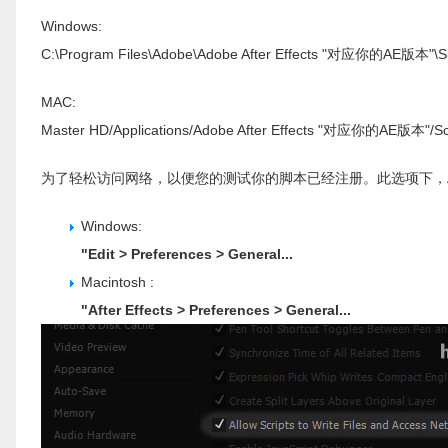
Windows:
C:\Program Files\Adobe\Adobe After Effects "对应你的AE版本"\Su
MAC:
Master HD/Applications/Adobe After Effects "对应你的AE版本"/Sc
为了轻松访问网络，以便您的测试你的脚本已经注册。此选项下，After 
Windows:
"Edit > Preferences > General...
Macintosh :
"After Effects > Preferences > General...