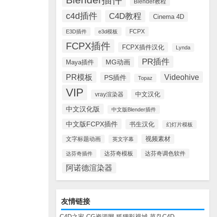
Blender教程
c4d插件
C4D教程
Cinema 4D
FCPX
E3D插件
e3d模板
FCPX插件
FCPX插件汉化
Lynda
PR插件
MG动画
Maya插件
PR模板
Videohive
PS插件
Topaz
VIP
中文汉化
vray渲染器
中文汉化版
中文版Blender插件
中文版FCPX插件
书生汉化
幻灯片模板
视频素材
文字标题动画
英文字幕
达芬奇调色软件
达芬奇插件
达芬奇模板
阿诺德渲染器
友情链接
C4D之家
CG资源网
狐狸影视城
菜鸟C4D