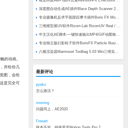
视觉特效Ae/Pr插件合集RevisionFX Effections Plus v25.8 CE Win 含RE:Zup/Twixtor/Flicker/RSMB插件
深度图自动生成AE插件Blace Depth Scanner 2 v2.4.49 Win/Mac，可轻松搞定体积雾/光、景深虚化、伪3D、场景扫描等效果
专业摄像机反求平面跟踪摩卡插件Boris FX Mocha Pro 2026.0.3 CE
三维模型展UV软件Rizom-Lab RizomUV Real / Virtual Space 2025.0.114 Win
中文汉化AE脚本-一键快速输出MP4/GIF动图格式插件AEscripts GifGun v2.2.1 Win/Mac
专业独立版幻影粒子软件BorisFX Particle Illusion Pro 2025.5 v18.5.1 Win
八猴渲染器Marmoset Toolbag 5.03 Win三维实时渲染软件
流畅的动画。
，并给你几
最新评论
觉图，会给
这是完全可
pyaku
怎么激活？
moming
问题同上，AE2020
Freeart
版本不对，链接里是Motion.Tools.Pro.2...