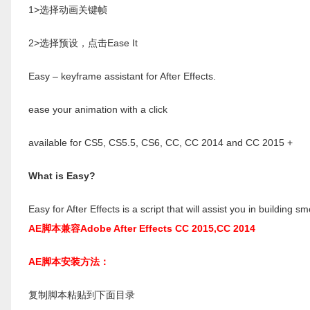
1>选择动画关键帧
2>选择预设，点击Ease It
Easy – keyframe assistant for After Effects.
ease your animation with a click
available for CS5, CS5.5, CS6, CC, CC 2014 and CC 2015 +
What is Easy?
Easy for After Effects is a script that will assist you in building s
AE脚本兼容Adobe After Effects CC 2015,CC 2014
AE脚本安装方法：
复制脚本粘贴到下面目录