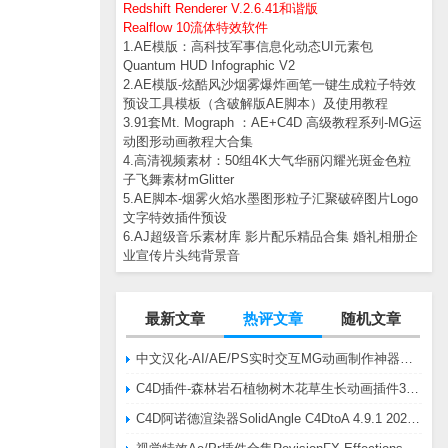
Redshift Renderer V.2.6.41和谐版
Realflow 10流体特效软件
1.AE模版：高科技军事信息化动态UI元素包
Quantum HUD Infographic V2
2.AE模版-炫酷风沙烟雾爆炸画笔一键生成粒子特效
预设工具模板（含破解版AE脚本）及使用教程
3.91套Mt. Mograph ：AE+C4D 高级教程系列-MG运
动图形动画教程大合集
4.高清视频素材：50组4K大气华丽闪耀光斑金色粒
子飞舞素材mGlitter
5.AE脚本-烟雾火焰水墨图形粒子汇聚破碎图片Logo
文字特效插件预设
6.AJ超级音乐素材库 影片配乐精品合集 婚礼相册企
业宣传片头纯背景音
最新文章
热评文章
随机文章
中文汉化-AI/AE/PS实时交互MG动画制作神器AE脚本Battle Axe Overlord v2.6.4 Win/Mac
C4D插件-森林岩石植物树木花草生长动画插件3DQuakers Forester v1.5.7 R20-R2025含扩展包
C4D阿诺德渲染器SolidAngle C4DtoA 4.9.1 2024/2025/2026 Win替换破解版