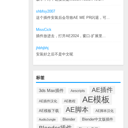
shbfsy2007
这个插件安装后会导致AE ME PR闪退，可...
MissCick
插件放进去，打开AE2024，窗口-扩展里...
jhbhjbhj
安装好之后不是中文呢
标签
AE插件
3ds Max插件
Aescripts
AE模板
AE插件汉化
AE教程
AE脚本
AE模板下载
AE脚本汉化
Blender中文版插件
Blender
AudioJungle
Blender插件