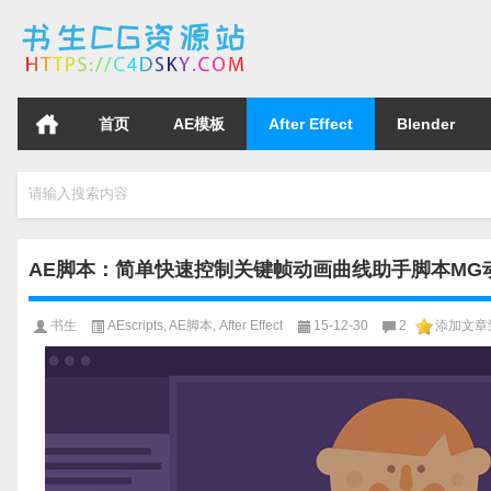
首页
AE模板
After Effect
Blender
请输入搜索内容
AE脚本：简单快速控制关键帧动画曲线助手脚本MG动画设计
书生
AEscripts
,
AE脚本
,
After Effect
15-12-30
2
添加文章