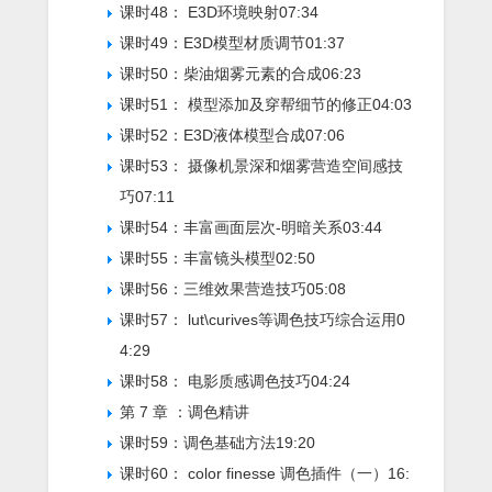
课时48： E3D环境映射
07:34
课时49：E3D模型材质调节
01:37
课时50：柴油烟雾元素的合成
06:23
课时51： 模型添加及穿帮细节的修正
04:03
课时52：E3D液体模型合成
07:06
课时53： 摄像机景深和烟雾营造空间感技
巧
07:11
课时54：丰富画面层次-明暗关系
03:44
课时55：丰富镜头模型
02:50
课时56：三维效果营造技巧
05:08
课时57： lut\curives等调色技巧综合运用
0
4:29
课时58： 电影质感调色技巧
04:24
第 7 章 ：调色精讲
课时59：调色基础方法
19:20
课时60： color finesse 调色插件（一）
16: