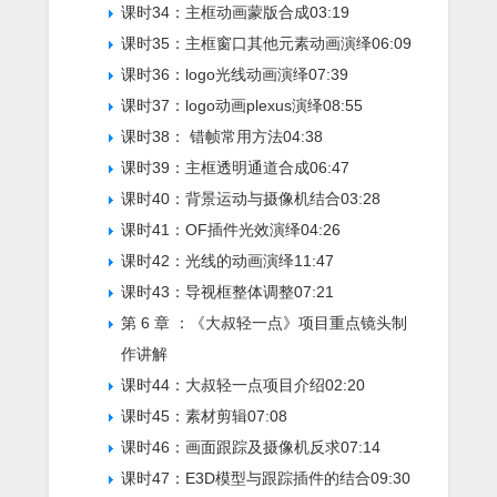
课时34：主框动画蒙版合成
03:19
课时35：主框窗口其他元素动画演绎
06:09
课时36：logo光线动画演绎
07:39
课时37：logo动画plexus演绎
08:55
课时38： 错帧常用方法
04:38
课时39：主框透明通道合成
06:47
课时40：背景运动与摄像机结合
03:28
课时41：OF插件光效演绎
04:26
课时42：光线的动画演绎
11:47
课时43：导视框整体调整
07:21
第 6 章 ：《大叔轻一点》项目重点镜头制
作讲解
课时44：大叔轻一点项目介绍
02:20
课时45：素材剪辑
07:08
课时46：画面跟踪及摄像机反求
07:14
课时47：E3D模型与跟踪插件的结合
09:30