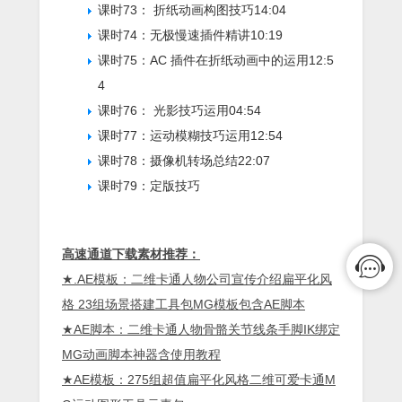
课时73： 折纸动画构图技巧
14:04
课时74：无极慢速插件精讲
10:19
课时75：AC 插件在折纸动画中的运用
12:5
4
课时76： 光影技巧运用
04:54
课时77：运动模糊技巧运用
12:54
课时78：摄像机转场总结
22:07
课时79：定版技巧
高速通道下载素材推荐：
★
.
AE模板：二维卡通人物公司宣传介绍扁平化风
格 23组场景搭建工具包MG模板包含AE脚本
★AE脚本：二维卡通人物骨骼关节线条手脚IK绑定
MG动画脚本神器含使用教程
★AE模板：275组超值扁平化风格二维可爱卡通M