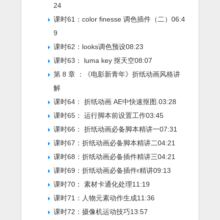
24
课时61：color finesse 调色插件（二）
06:4
9
课时62：looks调色预设
08:23
课时63： luma key 抠天空
08:07
第 8 章 ：《电影新青年》折纸动画风格讲
解
课时64： 折纸动画 AE中快速抠图.
03:28
课时65： 运行脚本前设置工作
03:45
课时66： 折纸动画必备脚本精讲一
07:31
课时67：折纸动画必备脚本精讲二
04:21
课时68：折纸动画必备插件精讲三
04:21
课时69：折纸动画必备插件r精讲
09:13
课时70： 素材卡通化处理
11:19
课时71：人物元素动作生成
11:36
课时72：摄像机运动技巧
13:57