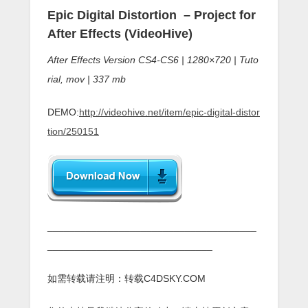
Epic Digital Distortion
– Project for
After Effects (VideoHive)
After Effects Version CS4-CS6 | 1280×720 | Tuto
rial, mov | 337 mb
DEMO:
http://videohive.net/item/epic-digital-distor
tion/250151
______________________________________
______________________________
如需转载请注明：转载C4DSKY.COM