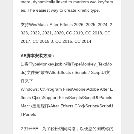
mera, dynamically linked to markers w/o keyfram
es. The easiest way to create kinetic type.
支持Win/Mac：After Effects 2026, 2025, 2024, 2
023, 2022, 2021, 2020, CC 2019, CC 2018, CC
2017, CC 2015.3, CC 2015, CC 2014
AE脚本安装方法：
1.将“TypeMonkey.jsxbin和(TypeMonkey_TextMo
ds)文件夹”放在AfterEffects / Scripts / ScriptUI文
件夹下
Windows: C:\Program Files\Adobe\Adobe After E
ffects C[xx]\Support Files\Scripts\ScriptUI Panels
Mac: /应用程序/After Effects C[xx]/Scripts/ScriptU
I Panels
2.打开AE，为了轻松访问网络，以便您的测试你的