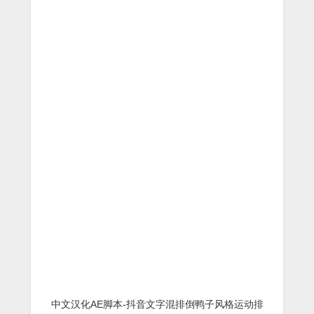
中文汉化AE脚本-抖音文字混排倒鸭子风格运动排