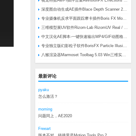
视觉特效Ae/Pr插件合集RevisionFX Effections Plus v25.8 CE Win 含RE:Zup/Twixtor/Flicker/RSMB插件
深度图自动生成AE插件Blace Depth Scanner 2 v2.4.49 Win/Mac，可轻松搞定体积雾/光、景深虚化、伪3D、场景扫描等效果
专业摄像机反求平面跟踪摩卡插件Boris FX Mocha Pro 2026.0.3 CE
三维模型展UV软件Rizom-Lab RizomUV Real / Virtual Space 2025.0.114 Win
中文汉化AE脚本-一键快速输出MP4/GIF动图格式插件AEscripts GifGun v2.2.1 Win/Mac
专业独立版幻影粒子软件BorisFX Particle Illusion Pro 2025.5 v18.5.1 Win
八猴渲染器Marmoset Toolbag 5.03 Win三维实时渲染软件
最新评论
pyaku
怎么激活？
moming
问题同上，AE2020
Freeart
版本不对，链接里是Motion.Tools.Pro.2...