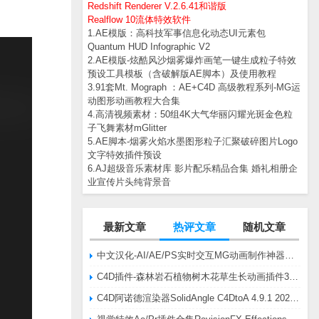
Redshift Renderer V.2.6.41和谐版
Realflow 10流体特效软件
1.AE模版：高科技军事信息化动态UI元素包
Quantum HUD Infographic V2
2.AE模版-炫酷风沙烟雾爆炸画笔一键生成粒子特效
预设工具模板（含破解版AE脚本）及使用教程
3.91套Mt. Mograph ：AE+C4D 高级教程系列-MG运
动图形动画教程大合集
4.高清视频素材：50组4K大气华丽闪耀光斑金色粒
子飞舞素材mGlitter
5.AE脚本-烟雾火焰水墨图形粒子汇聚破碎图片Logo
文字特效插件预设
6.AJ超级音乐素材库 影片配乐精品合集 婚礼相册企
业宣传片头纯背景音
最新文章
热评文章
随机文章
中文汉化-AI/AE/PS实时交互MG动画制作神器AE脚本Battle Axe Overlord v2.6.4 Win/Mac
C4D插件-森林岩石植物树木花草生长动画插件3DQuakers Forester v1.5.7 R20-R2025含扩展包
C4D阿诺德渲染器SolidAngle C4DtoA 4.9.1 2024/2025/2026 Win替换破解版