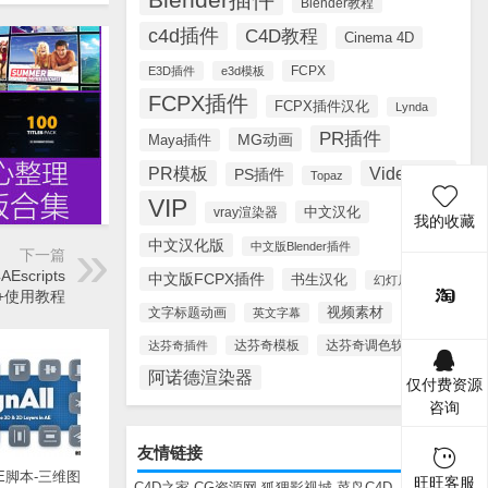
Blender教程
c4d插件
C4D教程
Cinema 4D
FCPX
E3D插件
e3d模板
FCPX插件
FCPX插件汉化
Lynda
PR插件
MG动画
Maya插件
PR模板
Videohive
PS插件
Topaz
VIP
中文汉化
vray渲染器
我的收藏
中文汉化版
中文版Blender插件
下一篇
cripts
中文版FCPX插件
书生汉化
幻灯片模板
.1.0+使用教程
视频素材
文字标题动画
英文字幕
达芬奇调色软件
达芬奇插件
达芬奇模板
阿诺德渲染器
仅付费资源
咨询
友情链接
E脚本-三维图
旺旺客服
C4D之家
CG资源网
狐狸影视城
菜鸟C4D