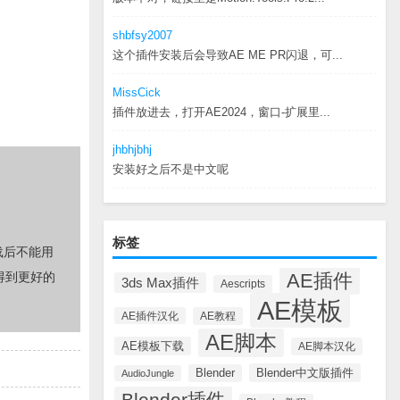
shbfsy2007
这个插件安装后会导致AE ME PR闪退，可...
MissCick
插件放进去，打开AE2024，窗口-扩展里...
jhbhjbhj
安装好之后不是中文呢
标签
载后不能用
AE插件
得到更好的
3ds Max插件
Aescripts
AE模板
AE插件汉化
AE教程
AE脚本
AE模板下载
AE脚本汉化
Blender中文版插件
Blender
AudioJungle
Blender插件