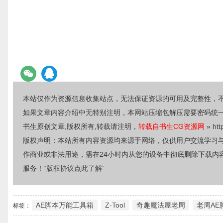
本站仅作为资源信息收集站点，无法保证资源的可用及完整性，
如果文章内容介绍中无特别注明，本网站压缩包解压需要密码统
书生原创文章,版权所有,转载请注明，
转载自书生CG资源网
»
htt
版权声明：本站所有内容资源均来源于网络，仅供用户交流学习
作商业或非法用途，需在24小时内从您的设备中彻底删除下载内
服务！
“版权协议点此了解”
AE脚本万能工具箱
Z-Tool
奇趣魔法屋老周
老周AE
标签：