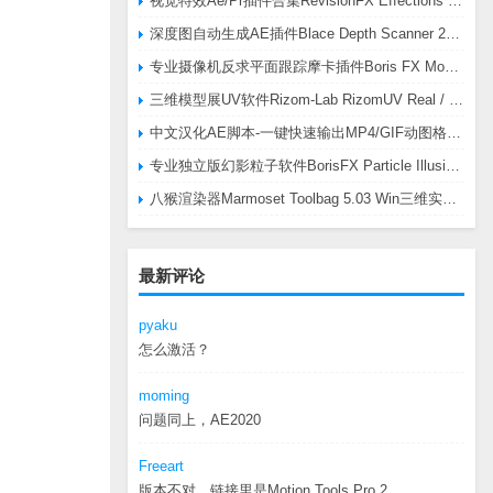
视觉特效Ae/Pr插件合集RevisionFX Effections Plus v25.8 CE Win 含RE:Zup/Twixtor/Flicker/RSMB插件
深度图自动生成AE插件Blace Depth Scanner 2 v2.4.49 Win/Mac，可轻松搞定体积雾/光、景深虚化、伪3D、场景扫描等效果
专业摄像机反求平面跟踪摩卡插件Boris FX Mocha Pro 2026.0.3 CE
三维模型展UV软件Rizom-Lab RizomUV Real / Virtual Space 2025.0.114 Win
中文汉化AE脚本-一键快速输出MP4/GIF动图格式插件AEscripts GifGun v2.2.1 Win/Mac
专业独立版幻影粒子软件BorisFX Particle Illusion Pro 2025.5 v18.5.1 Win
八猴渲染器Marmoset Toolbag 5.03 Win三维实时渲染软件
最新评论
pyaku
怎么激活？
moming
问题同上，AE2020
Freeart
版本不对，链接里是Motion.Tools.Pro.2...