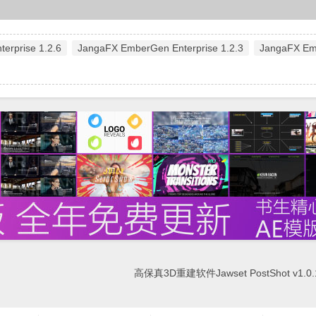
erprise 1.2.6
JangaFX EmberGen Enterprise 1.2.3
JangaFX E
高保真3D重建软件Jawset PostShot v1.0.1