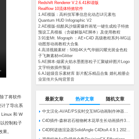
Redshift Renderer V.2.6.41和谐版
Realflow 10流体特效软件
1.AE模版：高科技军事信息化动态UI元素包
Quantum HUD Infographic V2
2.AE模版-炫酷风沙烟雾爆炸画笔一键生成粒子特效
预设工具模板（含破解版AE脚本）及使用教程
3.91套Mt. Mograph ：AE+C4D 高级教程系列-MG运
动图形动画教程大合集
4.高清视频素材：50组4K大气华丽闪耀光斑金色粒
子飞舞素材mGlitter
5.AE脚本-烟雾火焰水墨图形粒子汇聚破碎图片Logo
文字特效插件预设
6.AJ超级音乐素材库 影片配乐精品合集 婚礼相册企
业宣传片头纯背景音
。除了将软件
最新文章
热评文章
随机文章
设计了导出系
中文汉化-AI/AE/PS实时交互MG动画制作神器AE脚本Battle Axe Overlord v2.6.4 Win/Mac
nux 和 W
C4D插件-森林岩石植物树木花草生长动画插件3DQuakers Forester v1.5.7 R20-R2025含扩展包
器以控制粒子
C4D阿诺德渲染器SolidAngle C4DtoA 4.9.1 2024/2025/2026 Win替换破解版
效果。