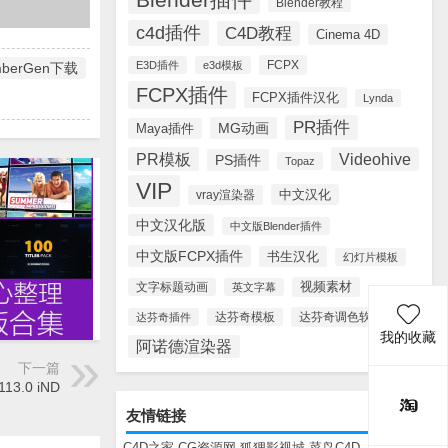
Blender教程
c4d插件
C4D教程
Cinema 4D
FCPX
E3D插件
e3d模板
mberGen下载
FCPX插件
FCPX插件汉化
Lynda
PR插件
MG动画
Maya插件
PR模板
Videohive
PS插件
Topaz
VIP
中文汉化
vray渲染器
中文汉化版
中文版Blender插件
中文版FCPX插件
书生汉化
幻灯片模板
视频素材
文字标题动画
英文字幕
达芬奇调色软件
达芬奇插件
达芬奇模板
我的收藏
阿诺德渲染器
下一篇
13.0 iND
友情链接
C4D之家
CG资源网
狐狸影视城
菜鸟C4D