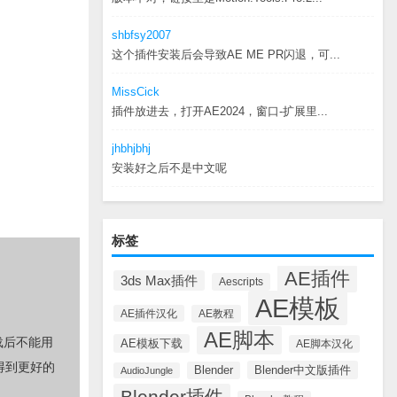
shbfsy2007
这个插件安装后会导致AE ME PR闪退，可...
MissCick
插件放进去，打开AE2024，窗口-扩展里...
jhbhjbhj
安装好之后不是中文呢
标签
AE插件
3ds Max插件
Aescripts
AE模板
AE插件汉化
AE教程
AE脚本
载后不能用
AE模板下载
AE脚本汉化
得到更好的
Blender中文版插件
Blender
AudioJungle
Blender插件