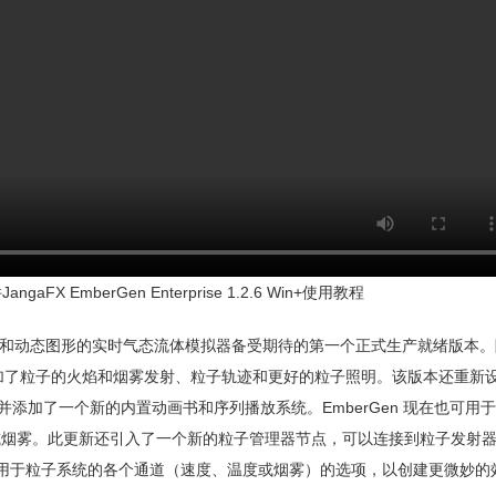
X EmberGen Enterprise 1.2.6 Win+使用教程
视觉效果和动态图形的实时气态流体模拟器备受期待的第一个正式生产就绪版本
系统，增加了粒子的火焰和烟雾发射、粒子轨迹和更好的粒子照明。该版本还重新
；并添加了一个新的内置动画书和序列播放系统。EmberGen 现在也可用于 Li
焰或烟雾。此更新还引入了一个新的粒子管理器节点，可以连接到粒子发射
应用于粒子系统的各个通道（速度、温度或烟雾）的选项，以创建更微妙的