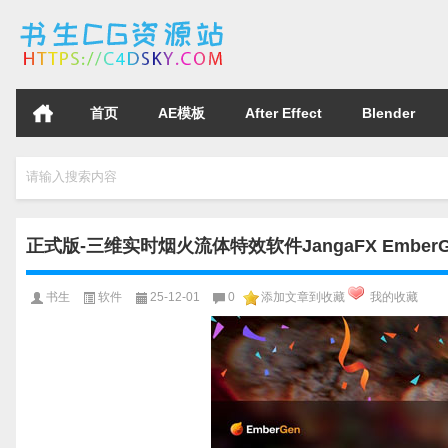
首页
AE模板
After Effect
Blender
请输入搜索内容
正式版-三维实时烟火流体特效软件JangaFX EmberGen E
书生
软件
25-12-01
0
添加文章到收藏
我的收藏