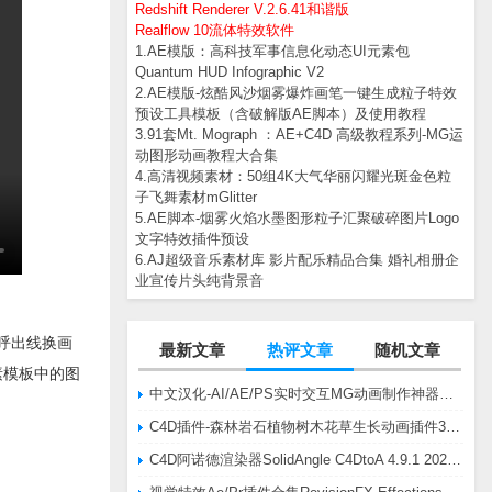
Redshift Renderer V.2.6.41和谐版
Realflow 10流体特效软件
1.AE模版：高科技军事信息化动态UI元素包
Quantum HUD Infographic V2
2.AE模版-炫酷风沙烟雾爆炸画笔一键生成粒子特效
预设工具模板（含破解版AE脚本）及使用教程
3.91套Mt. Mograph ：AE+C4D 高级教程系列-MG运
动图形动画教程大合集
4.高清视频素材：50组4K大气华丽闪耀光斑金色粒
子飞舞素材mGlitter
5.AE脚本-烟雾火焰水墨图形粒子汇聚破碎图片Logo
文字特效插件预设
6.AJ超级音乐素材库 影片配乐精品合集 婚礼相册企
业宣传片头纯背景音
呼出线换画
最新文章
热评文章
随机文章
素模板中的图
中文汉化-AI/AE/PS实时交互MG动画制作神器AE脚本Battle Axe Overlord v2.6.4 Win/Mac
C4D插件-森林岩石植物树木花草生长动画插件3DQuakers Forester v1.5.7 R20-R2025含扩展包
C4D阿诺德渲染器SolidAngle C4DtoA 4.9.1 2024/2025/2026 Win替换破解版