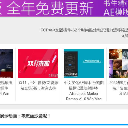
FCPX中文版插件-62个时尚酷炫动态活力漂移缩
无
能视频清
双11，书生影视CG资源
中文汉化AE脚本-分割图
2024年9
R插件
站全场5折，谢谢支持
层标记重映射脚本
装广告创
14 Win
AEscripts Marker
STA
Remap v1.6 Win/Mac
+使用教程
字展示动画：等您坐沙发呢！