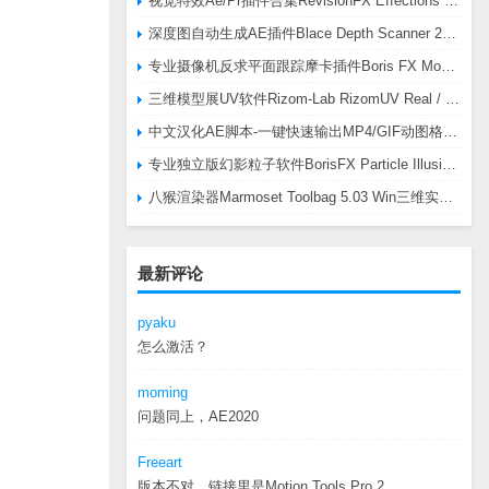
视觉特效Ae/Pr插件合集RevisionFX Effections Plus v25.8 CE Win 含RE:Zup/Twixtor/Flicker/RSMB插件
深度图自动生成AE插件Blace Depth Scanner 2 v2.4.49 Win/Mac，可轻松搞定体积雾/光、景深虚化、伪3D、场景扫描等效果
专业摄像机反求平面跟踪摩卡插件Boris FX Mocha Pro 2026.0.3 CE
三维模型展UV软件Rizom-Lab RizomUV Real / Virtual Space 2025.0.114 Win
中文汉化AE脚本-一键快速输出MP4/GIF动图格式插件AEscripts GifGun v2.2.1 Win/Mac
专业独立版幻影粒子软件BorisFX Particle Illusion Pro 2025.5 v18.5.1 Win
八猴渲染器Marmoset Toolbag 5.03 Win三维实时渲染软件
最新评论
pyaku
怎么激活？
moming
问题同上，AE2020
Freeart
版本不对，链接里是Motion.Tools.Pro.2...