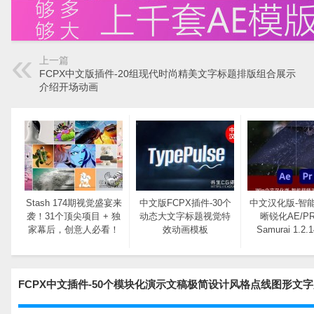
上一篇
FCPX中文版插件-20组现代时尚精美文字标题排版组合展示
介绍开场动画
Stash 174期视觉盛宴来
中文版FCPX插件-30个
中文汉化版-智
袭！31个顶尖项目 + 独
动态大文字标题视觉特
晰锐化AE/P
家幕后，创意人必看！​
效动画模板
Samurai 1.2.
FCPX中文插件-50个模块化演示文稿极简设计风格点线图形文