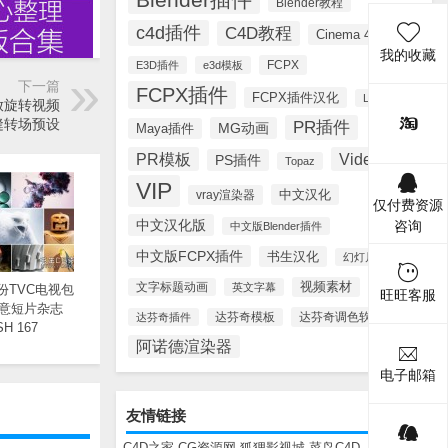
Blender教程
c4d插件
C4D教程
Cinema 4D
我的收藏
FCPX
E3D插件
e3d模板
下一篇
FCPX插件
FCPX插件汉化
Lynda
放旋转视频
缝转场预设
PR插件
MG动画
Maya插件
PR模板
Videohive
PS插件
Topaz
VIP
中文汉化
vray渲染器
仅付费资源
中文汉化版
咨询
中文版Blender插件
中文版FCPX插件
书生汉化
幻灯片模板
视频素材
文字标题动画
英文字幕
月份TVC电视包
旺旺客服
意短片杂志
达芬奇调色软件
达芬奇插件
达芬奇模板
SH 167
阿诺德渲染器
电子邮箱
友情链接
C4D之家
CG资源网
狐狸影视城
菜鸟C4D