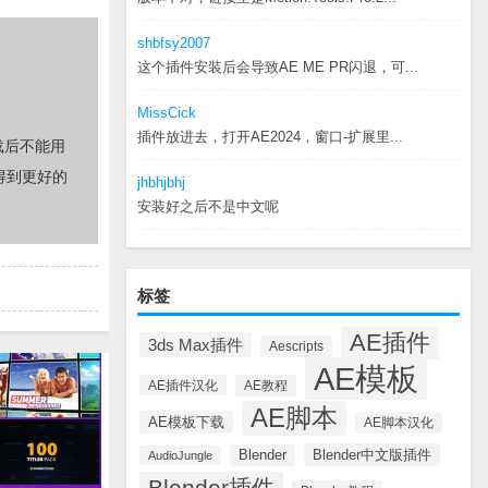
shbfsy2007
这个插件安装后会导致AE ME PR闪退，可...
MissCick
插件放进去，打开AE2024，窗口-扩展里...
载后不能用
得到更好的
jhbhjbhj
安装好之后不是中文呢
标签
AE插件
3ds Max插件
Aescripts
AE模板
AE插件汉化
AE教程
AE脚本
AE模板下载
AE脚本汉化
Blender中文版插件
Blender
AudioJungle
Blender插件