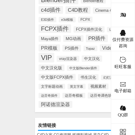
Blender教程
c4d插件
C4D教程
Cinema 4D
FCPX
E3D插件
e3d模板
FCPX插件
FCPX插件汉化
Lynda
PR插件
MG动画
Maya插件
仅付费资源
咨询
PR模板
Videohive
PS插件
Topaz
VIP
中文汉化
vray渲染器
旺旺客服
中文汉化版
中文版Blender插件
中文版FCPX插件
书生汉化
幻灯片模板
视频素材
文字标题动画
英文字幕
电子邮箱
达芬奇调色软件
达芬奇插件
达芬奇模板
阿诺德渲染器
QQ群
友情链接
C4D之家
CG资源网
狐狸影视城
菜鸟C4D