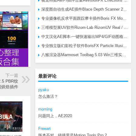
视觉特效Ae/Pr插件合集RevisionFX Effections Plus v25.8 CE Win 含RE:Zup/Twixtor/Flicker/RSMB插件
深度图自动生成AE插件Blace Depth Scanner 2 v2.4.49 Win/Mac，可轻松搞定体积雾/光、景深虚化、伪3D、场景扫描等效果
专业摄像机反求平面跟踪摩卡插件Boris FX Mocha Pro 2026.0.3 CE
三维模型展UV软件Rizom-Lab RizomUV Real / Virtual Space 2025.0.114 Win
中文汉化AE脚本-一键快速输出MP4/GIF动图格式插件AEscripts GifGun v2.2.1 Win/Mac
专业独立版幻影粒子软件BorisFX Particle Illusion Pro 2025.5 v18.5.1 Win
八猴渲染器Marmoset Toolbag 5.03 Win三维实时渲染软件
下一篇
最新评论
2.5 PBR纹
图烘焙插件
pyaku
怎么激活？
moming
问题同上，AE2020
Freeart
版本不对，链接里是Motion.Tools.Pro.2...