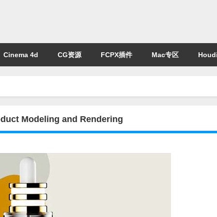
Cinema 4d
CG资源
FCPX插件
Mac专区
Houdi
ct Modeling and Rendering