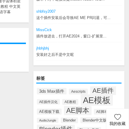
r三维宇宙体积星
教程 中文英
shbfsy2007
语字幕
这个插件安装后会导致AE ME PR闪退，可...
MissCick
插件放进去，打开AE2024，窗口-扩展里...
jhbhjbhj
安装好之后不是中文呢
标签
AE插件
3ds Max插件
Aescripts
AE模板
AE插件汉化
AE教程
AE脚本
AE模板下载
AE脚本汉化
Blender中文版插件
Blender
AudioJungle
我的收藏
Blender插件