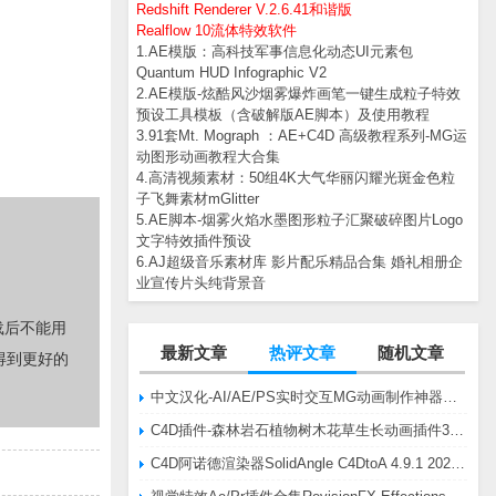
Redshift Renderer V.2.6.41和谐版
Realflow 10流体特效软件
1.AE模版：高科技军事信息化动态UI元素包
Quantum HUD Infographic V2
2.AE模版-炫酷风沙烟雾爆炸画笔一键生成粒子特效
预设工具模板（含破解版AE脚本）及使用教程
3.91套Mt. Mograph ：AE+C4D 高级教程系列-MG运
动图形动画教程大合集
4.高清视频素材：50组4K大气华丽闪耀光斑金色粒
子飞舞素材mGlitter
5.AE脚本-烟雾火焰水墨图形粒子汇聚破碎图片Logo
文字特效插件预设
6.AJ超级音乐素材库 影片配乐精品合集 婚礼相册企
业宣传片头纯背景音
载后不能用
最新文章
热评文章
随机文章
得到更好的
中文汉化-AI/AE/PS实时交互MG动画制作神器AE脚本Battle Axe Overlord v2.6.4 Win/Mac
C4D插件-森林岩石植物树木花草生长动画插件3DQuakers Forester v1.5.7 R20-R2025含扩展包
C4D阿诺德渲染器SolidAngle C4DtoA 4.9.1 2024/2025/2026 Win替换破解版